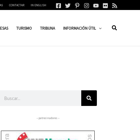
AS
CONTACTAR
IN ENGLISH
ESAS
TURISMO
TRIBUNA
INFORMACIÓN ÚTIL
Buscar
– patrocinadores –