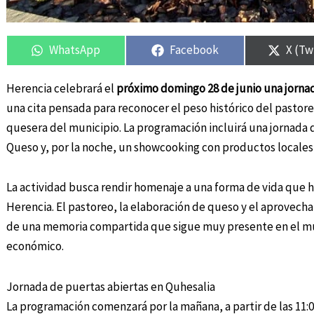
Compartir
Compartir
Compartir
Compartir
Compa
Compa
en
en
en
en
en
en
WhatsApp
Facebook
X (Tw
Herencia celebrará el
próximo domingo 28 de junio una jornad
una cita pensada para reconocer el peso histórico del pastoreo
quesera del municipio. La programación incluirá una jornada 
Queso y, por la noche, un showcooking con productos locales 
La actividad busca rendir homenaje a una forma de vida que 
Herencia. El pastoreo, la elaboración de queso y el aprovec
de una memoria compartida que sigue muy presente en el mun
económico.
Jornada de puertas abiertas en Quhesalia
La programación comenzará por la mañana, a partir de las 11:0