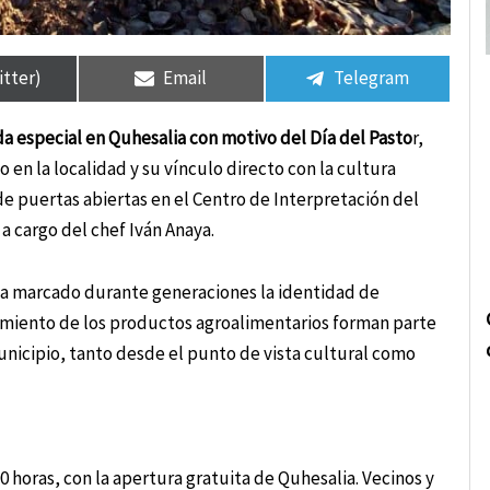
rtir
rtir
Compartir
Compartir
Compartir
Compartir
en
en
en
en
itter)
Email
Telegram
a especial en Quhesalia con motivo del Día del Pasto
r,
 en la localidad y su vínculo directo con la cultura
de puertas abiertas en el Centro de Interpretación del
a cargo del chef Iván Anaya.
ha marcado durante generaciones la identidad de
hamiento de los productos agroalimentarios forman parte
icipio, tanto desde el punto de vista cultural como
0 horas, con la apertura gratuita de Quhesalia. Vecinos y