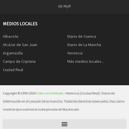
de MyR
MEDIOS LOCALES
Albacete
Diario de Cuenca
Alcázar de San Juan
Diario de La Mancha
Argamasilla
Herencia
Campo de Criptana
Más medios locales...
Ciudad Real
Copyright © 1995-2024
Color vivo Internet
– Herencia (Ciudad Real). Diario de
información en el corazón de la mancha. Todos los derechos reservados. Haz como
nosotros que usamos la nube privada de Stackscale.