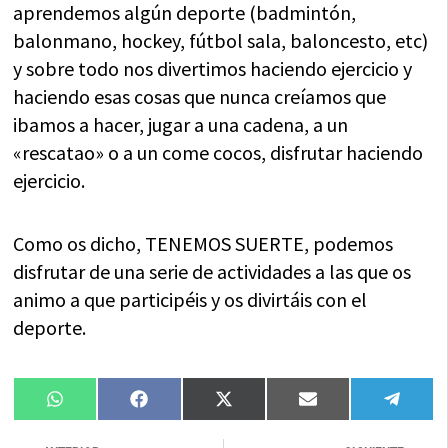
aprendemos algún deporte (badmintón,
balonmano, hockey, fútbol sala, baloncesto, etc)
y sobre todo nos divertimos haciendo ejercicio y
haciendo esas cosas que nunca creíamos que
ibamos a hacer, jugar a una cadena, a un
«rescatao» o a un come cocos, disfrutar haciendo
ejercicio.
Como os dicho, TENEMOS SUERTE, podemos
disfrutar de una serie de actividades a las que os
animo a que participéis y os divirtáis con el
deporte.
Compartir
Compartir
Compartir
Compartir
Compa
WhatsApp
Facebook
X
Email
Tele
en
en
en
en
en
(Twitter)