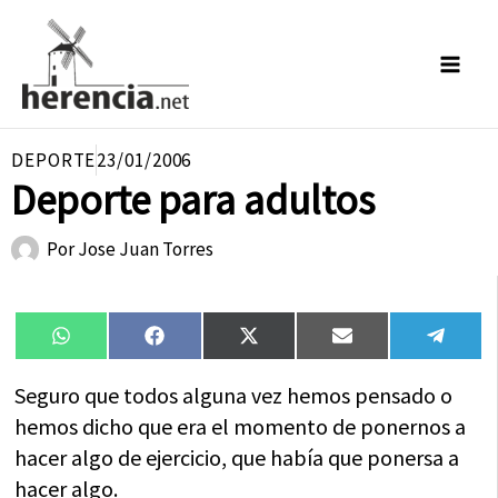
Ir
al
contenido
DEPORTE
23/01/2006
Deporte para adultos
Por
Jose Juan Torres
Compartir
Compartir
Compartir
Compartir
Compa
WhatsApp
Facebook
X
Email
Tele
en
en
en
en
en
(Twitter)
Seguro que todos alguna vez hemos pensado o
hemos dicho que era el momento de ponernos a
hacer algo de ejercicio, que había que ponersa a
hacer algo.