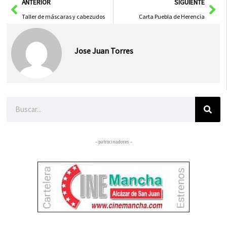
Ant
Sig
ANTERIOR
SIGUIENTE
Taller de máscaras y cabezudos
Carta Puebla de Herencia
Jose Juan Torres
Buscar
– patrocinadores –