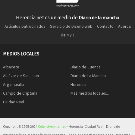
Herencia.net es un medio de
Diario de la mancha
Artículos patrocinados
Servicio de Diseño web
Contacto
Acerca
de MyR
MEDIOS LOCALES
Albacete
Diario de Cuenca
Alcázar de San Juan
Diario de La Mancha
Argamasilla
Herencia
Campo de Criptana
Más medios locales...
Ciudad Real
Copyright © 1995-2024
Color vivo Internet
– Herencia (Ciudad Real). Diario de
información en el corazón de la mancha. Todos los derechos reservados. Haz como