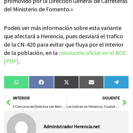
promovido por la Dirección General de Carreteras
del Ministerio de Fomento.»
Podeis ver más información sobre esta variante
que afectará a Herencia, pues desviará el trafico
de la CN-420 para evitar que fluya por el interior
de la población, en la
resolución oficial en el BOE
[PDF]
.
Compartir
Compartir
Compartir
Compartir
Compa
WhatsApp
Facebook
X
Email
Tele
en
en
en
en
en
(Twitter)
Ant
Sig
ANTERIOR
SIGUIENTE
V Concurso de Destreza con Remolque
Los Galvan en Herencia, Ciudad Real
Administrador Herencia.net