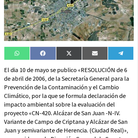
Compartir
Compartir
Compartir
Compartir
Compa
WhatsApp
Facebook
X
Email
Tele
en
en
en
en
en
(Twitter)
El dia 10 de mayo se publico «RESOLUCIÓN de 6
de abril de 2006, de la Secretaría General para la
Prevención de la Contaminación y el Cambio
Climático, por la que se formula declaración de
impacto ambiental sobre la evaluación del
proyecto «CN-420. Alcázar de San Juan -N-IV.
Variante de Campo de Criptana y Alcázar de San
Juan y semivariante de Herencia. (Ciudad Real)»,