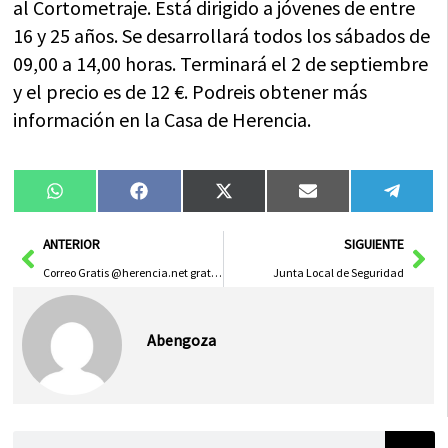
al Cortometraje. Está dirigido a jóvenes de entre
16 y 25 años. Se desarrollará todos los sábados de
09,00 a 14,00 horas. Terminará el 2 de septiembre
y el precio es de 12 €. Podreis obtener más
información en la Casa de Herencia.
Compartir
Compartir
Compartir
Compartir
Compa
WhatsApp
Facebook
X
Email
Tele
en
en
en
en
en
(Twitter)
Ant
Sig
ANTERIOR
SIGUIENTE
Correo Gratis @herencia.net gratis a Google Gmail
Junta Local de Seguridad
Abengoza
Buscar