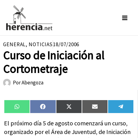
Ir
al
contenido
GENERAL
,
NOTICIAS
18/07/2006
Curso de Iniciación al
Cortometraje
Por
Abengoza
Compartir
Compartir
Compartir
Compartir
Compa
WhatsApp
Facebook
X
Email
Tele
en
en
en
en
en
(Twitter)
El próximo día 5 de agosto comenzará un curso,
organizado por el Área de Juventud, de Iniciación