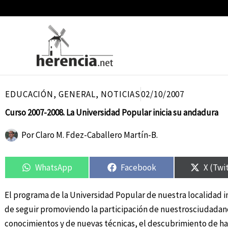
Ir
al
contenido
EDUCACIÓN
,
GENERAL
,
NOTICIAS
02/10/2007
Curso 2007-2008. La Universidad Popular inicia su andadura
Por
Claro M. Fdez-Caballero Martín-B.
Compartir
Compartir
Compartir
Compartir
Compar
Compar
en
en
en
en
en
en
WhatsApp
Facebook
X (Twi
El programa de la Universidad Popular de nuestra localidad in
de seguir promoviendo la participación de nuestrosciudadan
conocimientos y de nuevas técnicas, el descubrimiento de ha