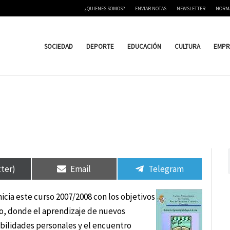
¿QUIENES SOMOS?
ENVIAR NOTAS
NEWSLETTER
NORM
SOCIEDAD
DEPORTE
EDUCACIÓN
CULTURA
EMPR
tir
tir
Compartir
Compartir
Compartir
Compartir
en
en
en
en
tter)
Email
Telegram
icia este curso 2007/2008 con los objetivos
o, donde el aprendizaje de nuevos
bilidades personales y el encuentro