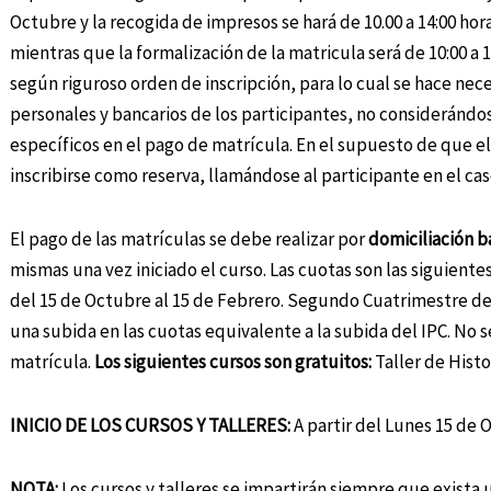
Octubre y la recogida de impresos se hará de 10.00 a 14:00 horas
mientras que la formalización de la matricula será de 10:00 a 1
según riguroso orden de inscripción, para lo cual se hace ne
personales y bancarios de los participantes, no considerándose
específicos en el pago de matrícula. En el supuesto de que e
inscribirse como reserva, llamándose al participante en el ca
El pago de las matrículas se debe realizar por
domiciliación b
mismas una vez iniciado el curso. Las cuotas son las siguiente
del 15 de Octubre al 15 de Febrero. Segundo Cuatrimestre del
una subida en las cuotas equivalente a la subida del IPC. No
matrícula.
Los siguientes cursos son gratuitos:
Taller de Histo
INICIO DE LOS CURSOS Y TALLERES:
A partir del Lunes 15 de 
NOTA:
Los cursos y talleres se impartirán siempre que exista