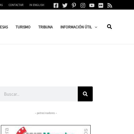
AS
CONTACTAR
IN ENGLISH
ESAS
TURISMO
TRIBUNA
INFORMACIÓN ÚTIL
Buscar
– patrocinadores –