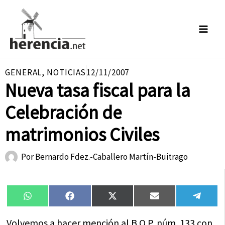
Ir
al
contenido
GENERAL
,
NOTICIAS
12/11/2007
Nueva tasa fiscal para la
Celebración de
matrimonios Civiles
Por
Bernardo Fdez.-Caballero Martín-Buitrago
Compartir
Compartir
Compartir
Compartir
Compa
WhatsApp
Facebook
X
Email
Tele
en
en
en
en
en
(Twitter)
Volvemos a hacer mención al B.O.P. núm. 133 con