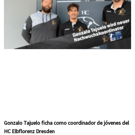
m
t
Gonzalo Tajuelo ficha como coordinador de jóvenes del
HC Elbflorenz Dresden