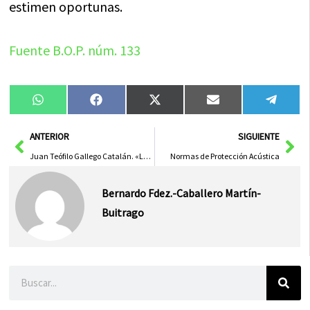
estimen oportunas.
Fuente B.O.P. núm. 133
Compartir
Compartir
Compartir
Compartir
Compa
WhatsApp
Facebook
X
Email
Tele
en
en
en
en
en
(Twitter)
Ant
Sig
ANTERIOR
SIGUIENTE
Juan Teófilo Gallego Catalán. «La educación popular en Gijón»
Normas de Protección Acústica
Bernardo Fdez.-Caballero Martín-
Buitrago
Buscar