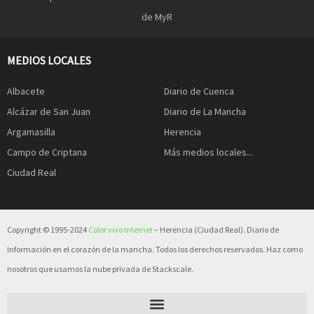
de MyR
MEDIOS LOCALES
Albacete
Diario de Cuenca
Alcázar de San Juan
Diario de La Mancha
Argamasilla
Herencia
Campo de Criptana
Más medios locales...
Ciudad Real
Copyright © 1995-2024
Color vivo Internet
– Herencia (Ciudad Real). Diario de
información en el corazón de la mancha. Todos los derechos reservados. Haz como
nosotros que usamos la nube privada de Stackscale.