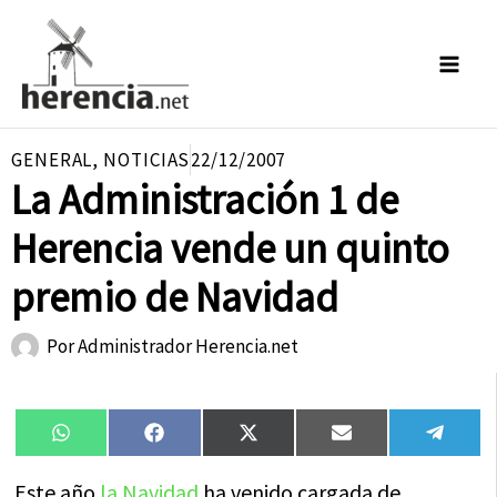
Ir
al
contenido
GENERAL
,
NOTICIAS
22/12/2007
La Administración 1 de
Herencia vende un quinto
premio de Navidad
Por
Administrador Herencia.net
Compartir
Compartir
Compartir
Compartir
Compa
WhatsApp
Facebook
X
Email
Tele
en
en
en
en
en
(Twitter)
Este año
la Navidad
ha venido cargada de