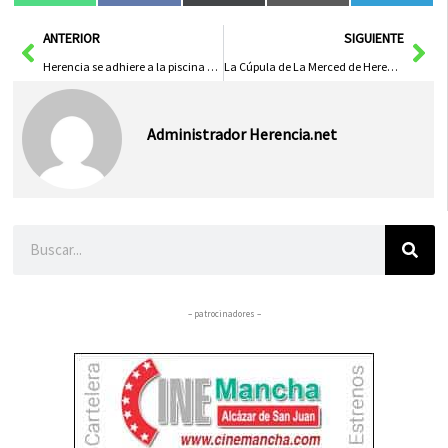
en
en
en
en
en
(Twitter)
Ant
Sig
ANTERIOR
SIGUIENTE
Herencia se adhiere a la piscina climatizada de Daimiel
La Cúpula de La Merced de Herencia, en el centenario de su restauración
Administrador Herencia.net
Buscar
– patrocinadores –