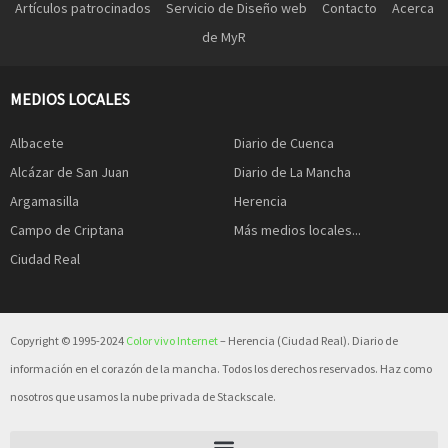
Artículos patrocinados
Servicio de Diseño web
Contacto
Acerca
de MyR
MEDIOS LOCALES
Albacete
Diario de Cuenca
Alcázar de San Juan
Diario de La Mancha
Argamasilla
Herencia
Campo de Criptana
Más medios locales...
Ciudad Real
Copyright © 1995-2024
Color vivo Internet
– Herencia (Ciudad Real). Diario de
información en el corazón de la mancha. Todos los derechos reservados. Haz como
nosotros que usamos la nube privada de Stackscale.