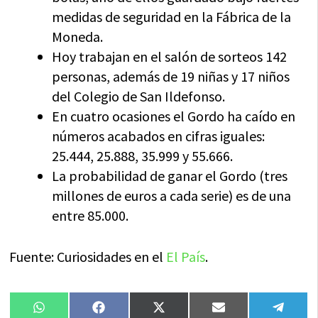
medidas de seguridad en la Fábrica de la
Moneda.
Hoy trabajan en el salón de sorteos 142
personas, además de 19 niñas y 17 niños
del Colegio de San Ildefonso.
En cuatro ocasiones el Gordo ha caído en
números acabados en cifras iguales:
25.444, 25.888, 35.999 y 55.666.
La probabilidad de ganar el Gordo (tres
millones de euros a cada serie) es de una
entre 85.000.
Fuente: Curiosidades en el
El País
.
Compartir
Compartir
Compartir
Compartir
Compa
WhatsApp
Facebook
X
Email
Tele