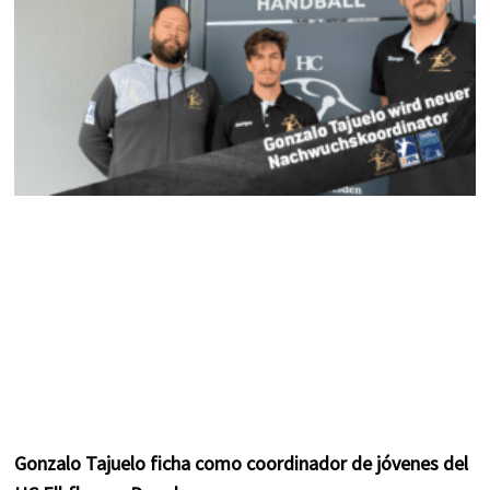
m
t
Gonzalo Tajuelo ficha como coordinador de jóvenes del