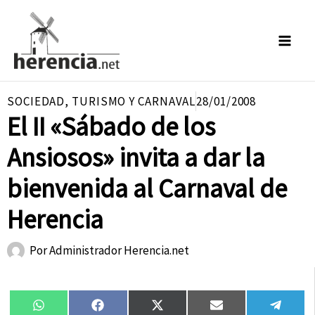
Ir
al
contenido
SOCIEDAD
,
TURISMO Y CARNAVAL
28/01/2008
El II «Sábado de los
Ansiosos» invita a dar la
bienvenida al Carnaval de
Herencia
Por
Administrador Herencia.net
Compartir
Compartir
Compartir
Compartir
Compa
WhatsApp
Facebook
X
Email
Tele