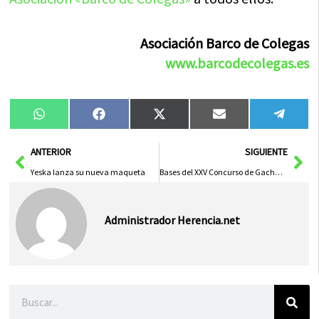
Asociación Barco de Colegas
www.barcodecolegas.es
Compartir
Compartir
Compartir
Compartir
Compa
WhatsApp
Facebook
X
Email
Tele
en
en
en
en
en
(Twitter)
Ant
Sig
ANTERIOR
SIGUIENTE
Yeska lanza su nueva maqueta
Bases del XXV Concurso de Gachas Manchegas
Administrador Herencia.net
Buscar