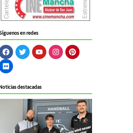
Síguenos en redes
F
F
T
Y
I
P
a
l
w
o
n
i
c
i
i
u
s
n
e
c
t
t
t
t
b
k
t
u
a
e
o
r
e
b
g
r
Noticias destacadas
o
r
e
r
e
k
a
s
m
t