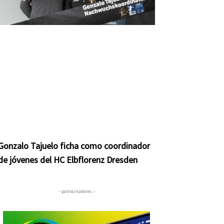
nte
Gonzalo Tajuelo ficha como coordinador
de jóvenes del HC Elbflorenz Dresden
– patrocinadores –