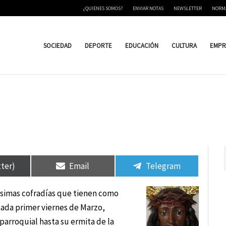
¿QUIENES SOMOS?
ENVIAR NOTAS
NEWSLETTER
NORM
SOCIEDAD
DEPORTE
EDUCACIÓN
CULTURA
EMPR
tir
tir
Compartir
Compartir
Compartir
Compartir
en
en
en
en
tter)
Email
Telegram
tísimas cofradías que tienen como
ada primer viernes de Marzo,
parroquial hasta su ermita de la