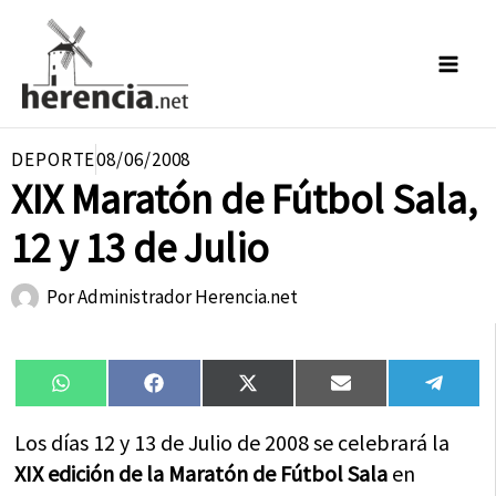
Ir
al
contenido
DEPORTE
08/06/2008
XIX Maratón de Fútbol Sala,
12 y 13 de Julio
Por
Administrador Herencia.net
Compartir
Compartir
Compartir
Compartir
Compa
WhatsApp
Facebook
X
Email
Tele
en
en
en
en
en
(Twitter)
Los días 12 y 13 de Julio de 2008 se celebrará la
XIX edición de la Maratón de Fútbol Sala
en