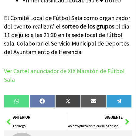
Primer clasificado
Local
: 150 € + trofeo
El Comité Local de Fútbol Sala como organizador
del evento realizará el
sorteo de los grupos
el día
11 de julio a las 21:30 en la sede local de fútbol
sala. Colaboran el Servicio Municipal de Deportes
del Ayuntamiento de Herencia.
Ver Cartel anunciador de XIX Maratón de Fútbol
Sala
Compartir
Compartir
Compartir
Compartir
Compa
WhatsApp
Facebook
X
Email
Tele
en
en
en
en
en
(Twitter)
Ant
Sig
ANTERIOR
SIGUIENTE
Espliego
Abierto plazo para cursillos de natación 2008