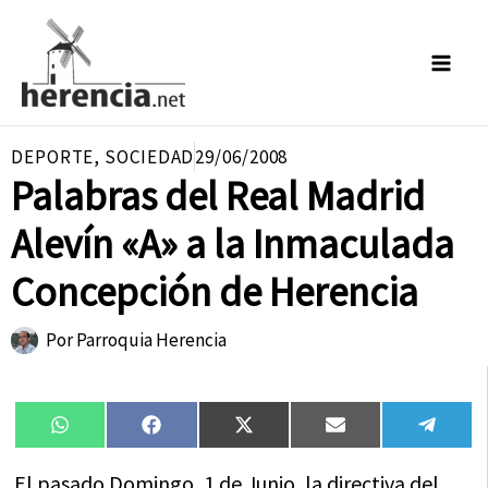
Ir
al
contenido
DEPORTE
,
SOCIEDAD
29/06/2008
Palabras del Real Madrid
Alevín «A» a la Inmaculada
Concepción de Herencia
Por
Parroquia Herencia
Compartir
Compartir
Compartir
Compartir
Compa
WhatsApp
Facebook
X
Email
Tele
en
en
en
en
en
(Twitter)
El pasado Domingo, 1 de Junio, la directiva del