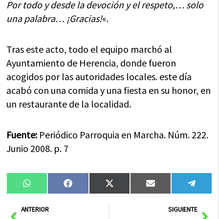
Por todo y desde la devoción y el respeto,… solo
una palabra… ¡Gracias!
«.
Tras este acto, todo el equipo marchó al
Ayuntamiento de Herencia, donde fueron
acogidos por las autoridades locales. este día
acabó con una comida y una fiesta en su honor, en
un restaurante de la localidad.
Fuente:
Periódico Parroquia en Marcha. Núm. 222.
Junio 2008. p. 7
Compartir
Compartir
Compartir
Compartir
Compa
WhatsApp
Facebook
X
Email
Tele
en
en
en
en
en
(Twitter)
Ant
Sig
ANTERIOR
SIGUIENTE