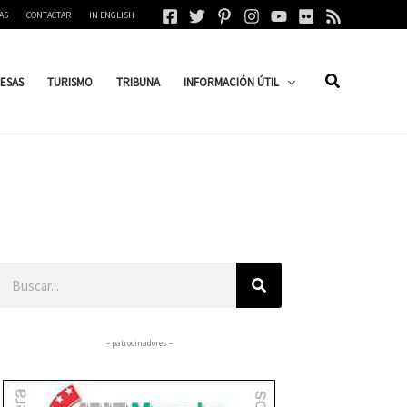
AS
CONTACTAR
IN ENGLISH
ESAS
TURISMO
TRIBUNA
INFORMACIÓN ÚTIL
Buscar
– patrocinadores –