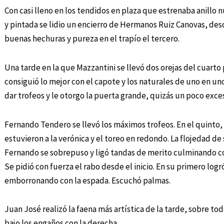
Con casi lleno en los tendidos en plaza que estrenaba anillo 
y pintada se lidio un encierro de Hermanos Ruiz Canovas, des
buenas hechuras y pureza en el trapío el tercero.
Una tarde en la que Mazzantini se llevó dos orejas del cuarto
consiguió lo mejor con el capote y los naturales de uno en un
dar trofeos y le otorgo la puerta grande, quizás un poco exces
Fernando Tendero se llevó los máximos trofeos. En el quinto,
estuvieron a la verónica y el toreo en redondo. La flojedad de
Fernando se sobrepuso y ligó tandas de merito culminando co
Se pidió con fuerza el rabo desde el inicio. En su primero lo
emborronando con la espada. Escuchó palmas.
Juan José realizó la faena más artística de la tarde, sobre tod
bajo los engaños con la derecha.