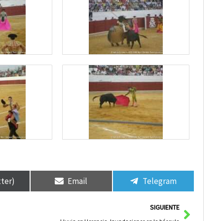
tter)
Email
Telegram
Siguie
SIGUIENTE