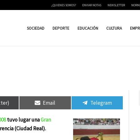
¿QUIENES SOMOS?
ENVIAR NOTAS
NEWSLETTER
NORM
SOCIEDAD
DEPORTE
EDUCACIÓN
CULTURA
EMPR
tir
tir
Compartir
Compartir
Compartir
Compartir
en
en
en
en
tter)
Email
Telegram
008
tuvo lugar una
Gran
rencia (Ciudad Real).