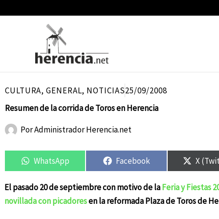
Ir
al
contenido
CULTURA
,
GENERAL
,
NOTICIAS
25/09/2008
Resumen de la corrida de Toros en Herencia
Por
Administrador Herencia.net
Compartir
Compartir
Compartir
Compartir
Compar
Compar
en
en
en
en
en
en
WhatsApp
Facebook
X (Twi
El pasado 20 de septiembre con motivo de la
Feria y Fiestas 2
novillada con picadores
en la reformada Plaza de Toros de He