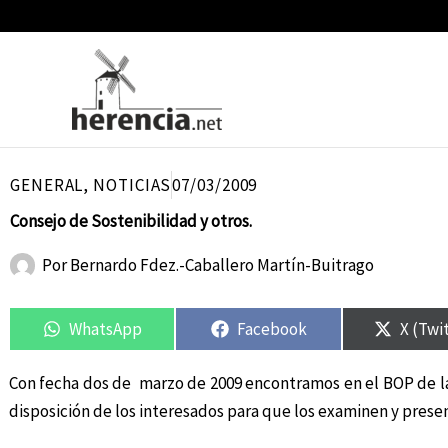
Ir
al
contenido
GENERAL
,
NOTICIAS
07/03/2009
Consejo de Sostenibilidad y otros.
Por
Bernardo Fdez.-Caballero Martín-Buitrago
Compartir
Compartir
Compartir
Compartir
Compar
Compar
en
en
en
en
en
en
WhatsApp
Facebook
X (Twi
Con fecha dos de marzo de 2009 encontramos en el BOP de la p
disposición de los interesados para que los examinen y prese