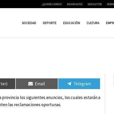
¿QUIENES SOMOS?
ENVIAR NOTAS
NEWSLETTER
NORM
SOCIEDAD
DEPORTE
EDUCACIÓN
CULTURA
EMPR
tir
tir
Compartir
Compartir
Compartir
Compartir
en
en
en
en
tter)
Email
Telegram
rovincia los siguientes anuncios, los cuales estarán a
nten las reclamaciones oportunas.