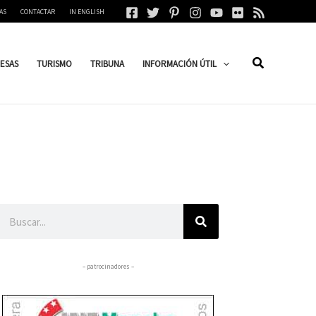
AS
CONTACTAR
IN ENGLISH
ESAS
TURISMO
TRIBUNA
INFORMACIÓN ÚTIL
Buscar
– patrocinadores –