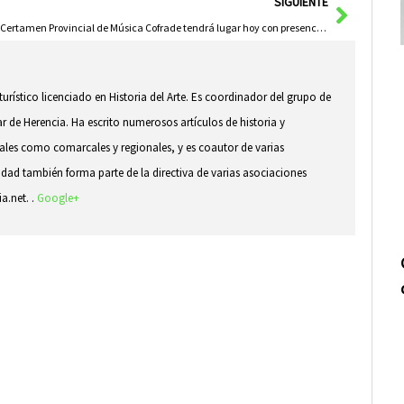
Siguie
SIGUIENTE
El IV Certamen Provincial de Música Cofrade tendrá lugar hoy con presencia herenciana
 turístico licenciado en Historia del Arte. Es coordinador del grupo de
ar de Herencia. Ha escrito numerosos artículos de historia y
ocales como comarcales y regionales, y es coautor de varias
idad también forma parte de la directiva de varias asociaciones
ia.net. .
Google+