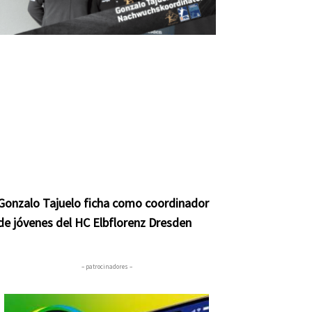
nte
Gonzalo Tajuelo ficha como coordinador
de jóvenes del HC Elbflorenz Dresden
– patrocinadores –