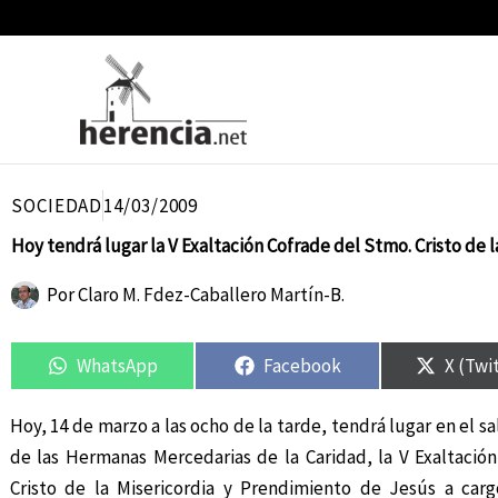
Ir
al
contenido
SOCIEDAD
14/03/2009
Hoy tendrá lugar la V Exaltación Cofrade del Stmo. Cristo de l
Por
Claro M. Fdez-Caballero Martín-B.
Compartir
Compartir
Compartir
Compartir
Compar
Compar
en
en
en
en
en
en
WhatsApp
Facebook
X (Twi
Hoy, 14 de marzo a las ocho de la tarde, tendrá lugar en el s
de las Hermanas Mercedarias de la Caridad, la V Exaltació
Cristo de la Misericordia y Prendimiento de Jesús a ca