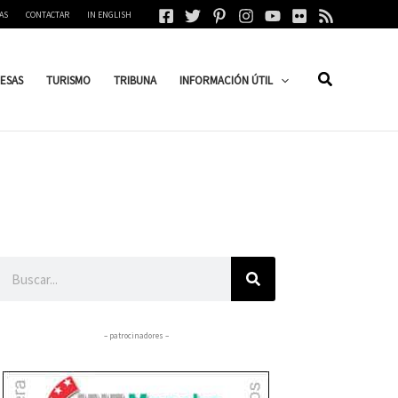
AS
CONTACTAR
IN ENGLISH
ESAS
TURISMO
TRIBUNA
INFORMACIÓN ÚTIL
Buscar
– patrocinadores –