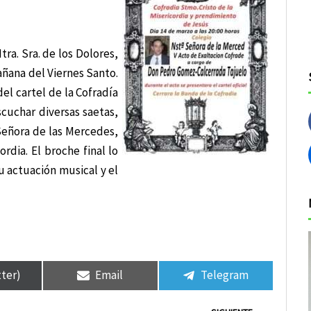
a. Sra. de los Dolores,
añana del Viernes Santo.
del cartel de la Cofradía
cuchar diversas saetas,
Señora de las Mercedes,
rdia. El broche final lo
u actuación musical y el
tter)
Email
Telegram