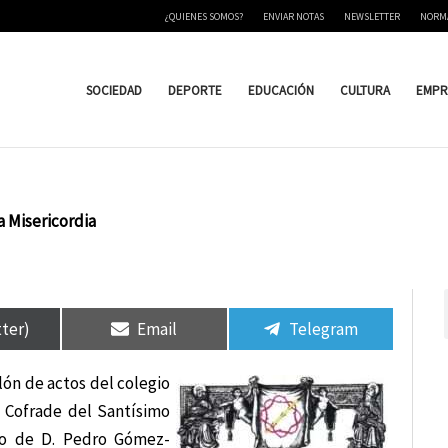
¿QUIENES SOMOS?
ENVIAR NOTAS
NEWSLETTER
NORM
SOCIEDAD
DEPORTE
EDUCACIÓN
CULTURA
EMPR
a Misericordia
tir
tir
Compartir
Compartir
Compartir
Compartir
en
en
en
en
tter)
Email
Telegram
alón de actos del colegio
n Cofrade del Santísimo
rgo de D. Pedro Gómez-