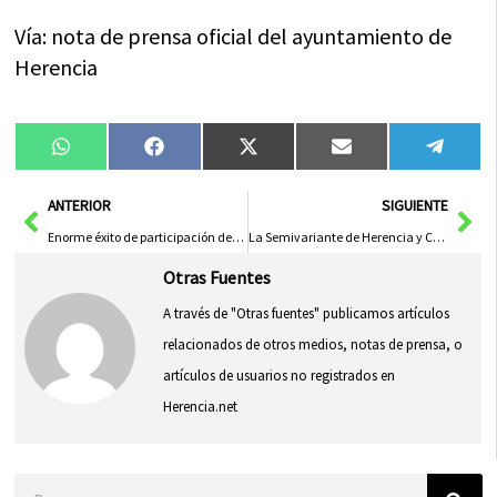
Vía: nota de prensa oficial del ayuntamiento de
Herencia
Compartir
Compartir
Compartir
Compartir
Compa
WhatsApp
Facebook
X
Email
Tele
en
en
en
en
en
(Twitter)
Ant
Sig
ANTERIOR
SIGUIENTE
Enorme éxito de participación del VI Minimaratón de Cuentos y Rastrillo de las Artes
La Semivariante de Herencia y Campo de Criptana en fase de expropiación
Otras Fuentes
A través de "Otras fuentes" publicamos artículos
relacionados de otros medios, notas de prensa, o
artículos de usuarios no registrados en
Herencia.net
Buscar