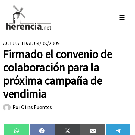
Ir
al
contenido
ACTUALIDAD
04/08/2009
Firmado el convenio de
colaboración para la
próxima campaña de
vendimia
Por
Otras Fuentes
Compartir
Compartir
Compartir
Compartir
Compa
WhatsApp
Facebook
X
Email
Tele