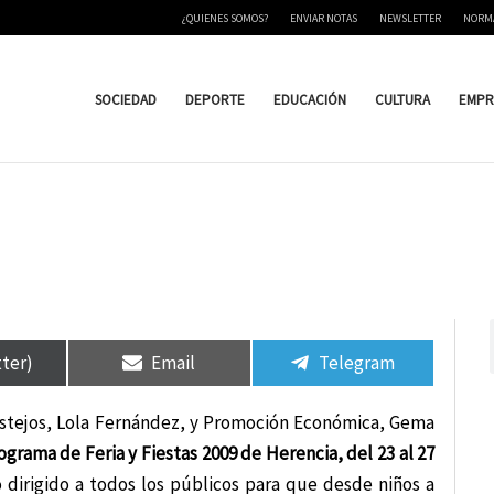
¿QUIENES SOMOS?
ENVIAR NOTAS
NEWSLETTER
NORM
SOCIEDAD
DEPORTE
EDUCACIÓN
CULTURA
EMPR
tir
tir
Compartir
Compartir
Compartir
Compartir
en
en
en
en
tter)
Email
Telegram
estejos, Lola Fernández, y Promoción Económica, Gema
ograma de Feria y Fiestas 2009 de Herencia, del 23 al 27
dirigido a todos los públicos para que desde niños a