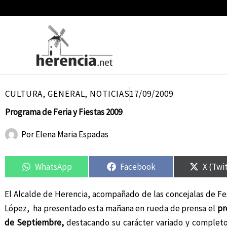
Ir
al
contenido
CULTURA
,
GENERAL
,
NOTICIAS
17/09/2009
Programa de Feria y Fiestas 2009
Por
Elena Maria Espadas
Compartir
Compartir
Compartir
Compartir
Compar
Compar
en
en
en
en
en
en
WhatsApp
Facebook
X (Twi
El Alcalde de Herencia, acompañado de las concejalas de F
López, ha presentado esta mañana en rueda de prensa el
pr
de Septiembre,
destacando su carácter variado y completo 