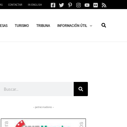
AS
CONTACTAR
IN ENGLISH
ESAS
TURISMO
TRIBUNA
INFORMACIÓN ÚTIL
Buscar
– patrocinadores –