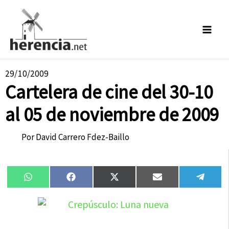
Ir
al
contenido
29/10/2009
Cartelera de cine del 30-10
al 05 de noviembre de 2009
Por
David Carrero Fdez-Baillo
Compartir
Compartir
Compartir
Compartir
Compa
WhatsApp
Facebook
X
Email
Tele
en
en
en
en
en
(Twitter)