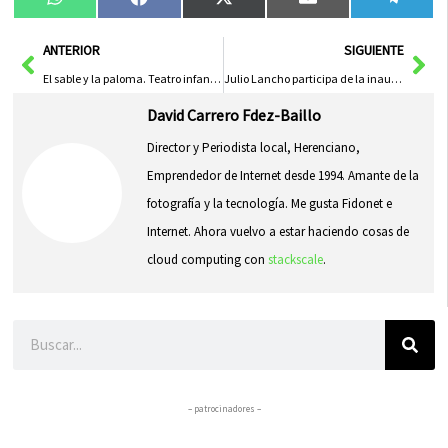
Compartir
Compartir
Compartir
Compartir
Compa
WhatsApp
Facebook
X
Email
Tele
en
en
en
en
en
(Twitter)
Ant
Sig
ANTERIOR
SIGUIENTE
El sable y la paloma. Teatro infantil en Herencia
Julio Lancho participa de la inauguración oficial del curso escolar en Herencia
David Carrero Fdez-Baillo
Director y Periodista local, Herenciano,
Emprendedor de Internet desde 1994. Amante de la
fotografía y la tecnología. Me gusta Fidonet e
Internet. Ahora vuelvo a estar haciendo cosas de
cloud computing con
stackscale
.
Buscar
– patrocinadores –