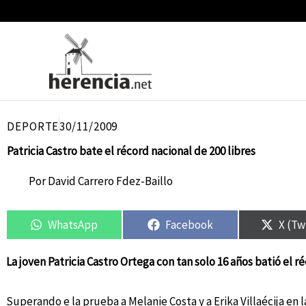
Ir
al
contenido
DEPORTE
30/11/2009
Patricia Castro bate el récord nacional de 200 libres
Por
David Carrero Fdez-Baillo
Compartir
Compartir
Compartir
Compartir
Compa
Compa
en
en
en
en
en
en
WhatsApp
Facebook
X (Tw
La joven Patricia Castro Ortega con tan solo 16 años batió el ré
Superando e la prueba a Melanie Costa y a Erika Villaécija en 