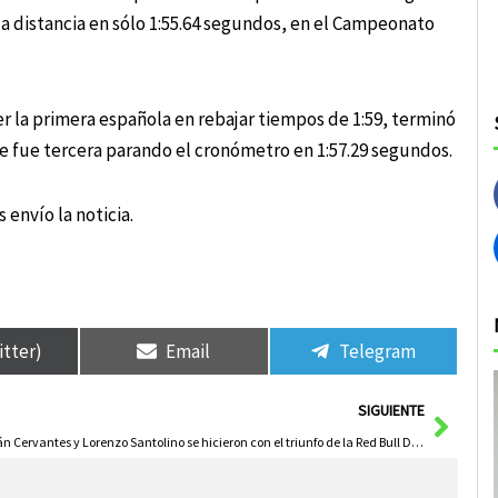
la distancia en sólo 1:55.64 segundos, en el Campeonato
 la primera española en rebajar tiempos de 1:59, terminó
que fue tercera parando el cronómetro en 1:57.29 segundos.
 envío la noticia.
itter)
Email
Telegram
Sigui
SIGUIENTE
Iván Cervantes y Lorenzo Santolino se hicieron con el triunfo de la Red Bull Don Quixote