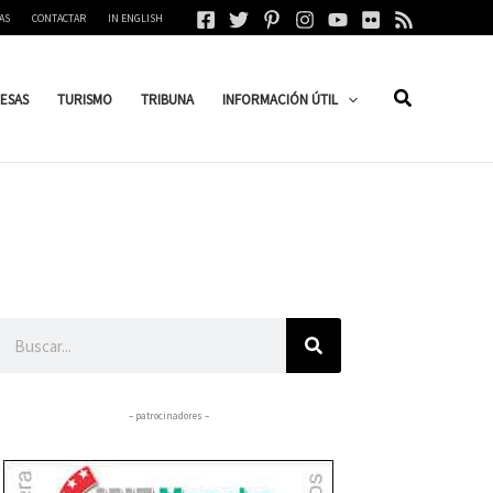
AS
CONTACTAR
IN ENGLISH
ESAS
TURISMO
TRIBUNA
INFORMACIÓN ÚTIL
Buscar
– patrocinadores –