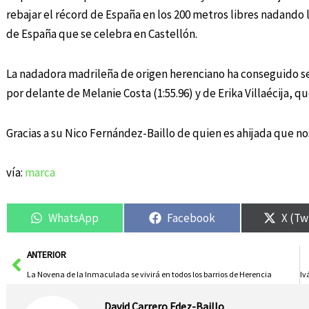
rebajar el récord de España en los 200 metros libres nadando 
de España que se celebra en Castellón.
La nadadora madrileña de origen herenciano ha conseguido ser
por delante de Melanie Costa (1:55.96) y de Erika Villaécija, 
Gracias a su Nico Fernández-Baillo de quien es ahijada que nos
vía:
marca
WhatsApp
Facebook
X (Tw
Ant
ANTERIOR
La Novena de la Inmaculada se vivirá en todos los barrios de Herencia
David Carrero Fdez-Baillo