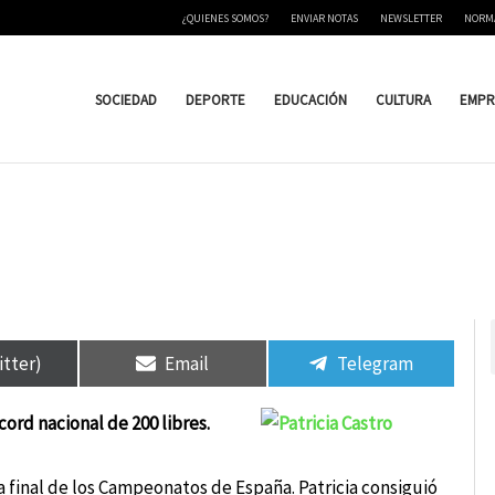
¿QUIENES SOMOS?
ENVIAR NOTAS
NEWSLETTER
NORM
SOCIEDAD
DEPORTE
EDUCACIÓN
CULTURA
EMPR
rtir
rtir
Compartir
Compartir
Compartir
Compartir
en
en
en
en
itter)
Email
Telegram
cord nacional de 200 libres.
la final de los Campeonatos de España. Patricia consiguió