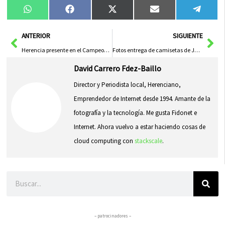
Compartir
Compartir
Compartir
Compartir
Compa
WhatsApp
Facebook
X
Email
Tele
en
en
en
en
en
(Twitter)
Ant
Sig
ANTERIOR
SIGUIENTE
Herencia presente en el Campeonato Regional de Natación
Fotos entrega de camisetas de Jaimito Borromeo
David Carrero Fdez-Baillo
Director y Periodista local, Herenciano,
Emprendedor de Internet desde 1994. Amante de la
fotografía y la tecnología. Me gusta Fidonet e
Internet. Ahora vuelvo a estar haciendo cosas de
cloud computing con
stackscale
.
Buscar
– patrocinadores –