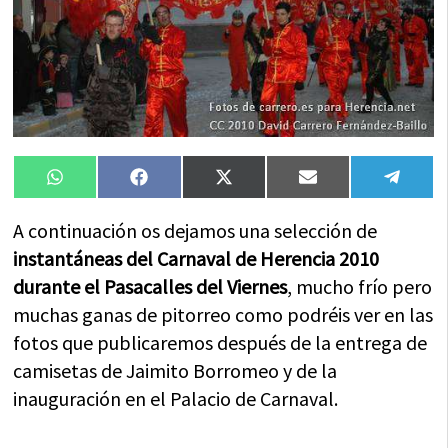
Compartir
Compartir
Compartir
Compartir
Compa
WhatsApp
Facebook
X
Email
Tele
en
en
en
en
en
(Twitter)
A continuación os dejamos una selección de
instantáneas del Carnaval de Herencia 2010
durante el Pasacalles del Viernes
, mucho frío pero
muchas ganas de pitorreo como podréis ver en las
fotos que publicaremos después de la entrega de
camisetas de Jaimito Borromeo y de la
inauguración en el Palacio de Carnaval.