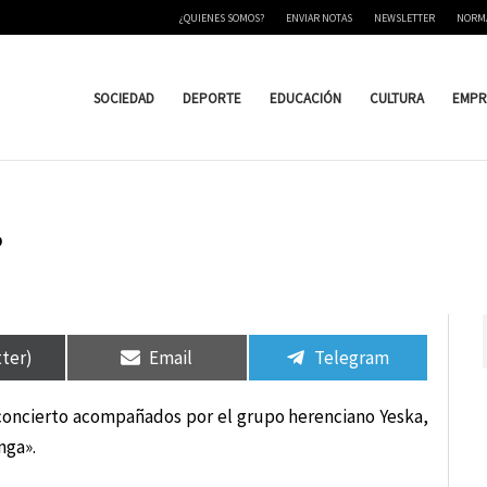
¿QUIENES SOMOS?
ENVIAR NOTAS
NEWSLETTER
NORM
SOCIEDAD
DEPORTE
EDUCACIÓN
CULTURA
EMPR
o
tir
tir
Compartir
Compartir
Compartir
Compartir
en
en
en
en
tter)
Email
Telegram
n concierto acompañados por el grupo herenciano Yeska,
nga».