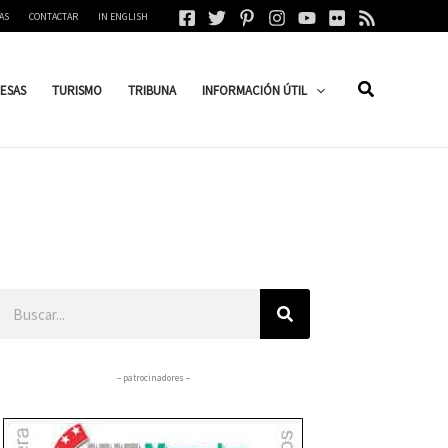
AS
CONTACTAR
IN ENGLISH
ESAS
TURISMO
TRIBUNA
INFORMACIÓN ÚTIL
Buscar
– patrocinadores –