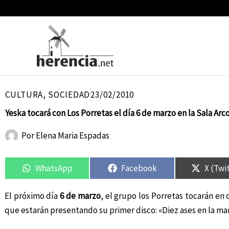
Ir
al
contenido
CULTURA
,
SOCIEDAD
23/02/2010
Yeska tocará con Los Porretas el día 6 de marzo en la Sala Arc
Por
Elena Maria Espadas
Compartir
Compartir
Compartir
Compartir
Compar
Compar
en
en
en
en
en
en
WhatsApp
Facebook
X (Twi
El próximo día
6 de marzo
, el grupo los Porretas tocarán e
que estarán presentando su primer disco: «Diez ases en la ma