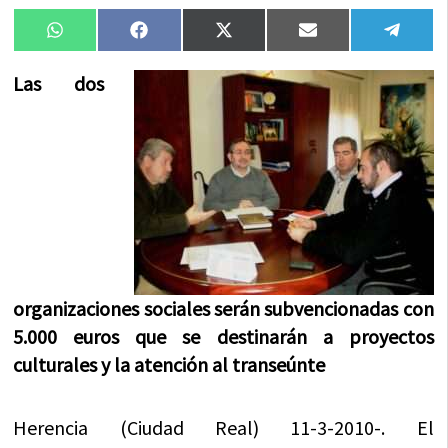
Compartir
Compartir
Compartir
Compartir
Compa
WhatsApp
Facebook
X
Email
Tele
en
en
en
en
en
(Twitter)
Las dos
organizaciones sociales serán subvencionadas con
5.000 euros que se destinarán a proyectos
culturales y la atención al transeúnte
Herencia (Ciudad Real) 11-3-2010-. El