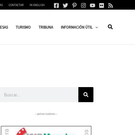
AS
CONTACTAR
IN ENGLISH
ESAS
TURISMO
TRIBUNA
INFORMACIÓN ÚTIL
Buscar
– patrocinadores –