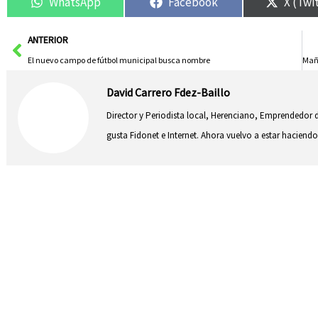
WhatsApp
Facebook
X (Twi
Ant
ANTERIOR
El nuevo campo de fútbol municipal busca nombre
David Carrero Fdez-Baillo
Director y Periodista local, Herenciano, Emprendedor d
gusta Fidonet e Internet. Ahora vuelvo a estar hacie