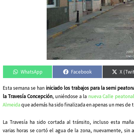
Compartir
Compartir
Compartir
Compartir
Compar
Compar
en
en
en
en
en
en
WhatsApp
Facebook
X (Twi
Esta semana se han
iniciado los trabajos para la semi peaton
la Travesía Concepción
, uniéndose a la
nueva Calle peatonal
Almeida
que además ha sido finalizada en apenas un mes de t
La Travesía ha sido cortada al tránsito, incluso esta mañ
varias horas se cortó el agua de la zona, nuevamente, sin a