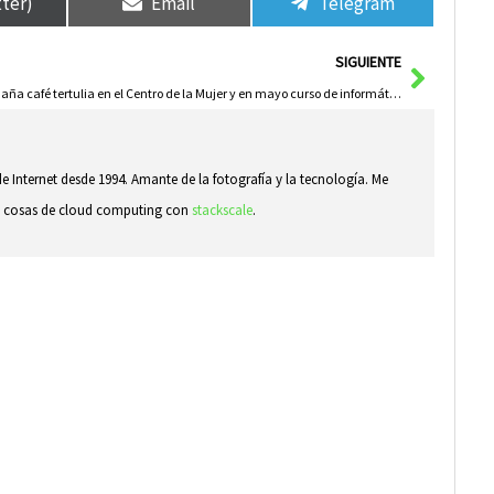
tter)
Email
Telegram
Siguie
SIGUIENTE
Mañaña café tertulia en el Centro de la Mujer y en mayo curso de informática
e Internet desde 1994. Amante de la fotografía y la tecnología. Me
ndo cosas de cloud computing con
stackscale
.