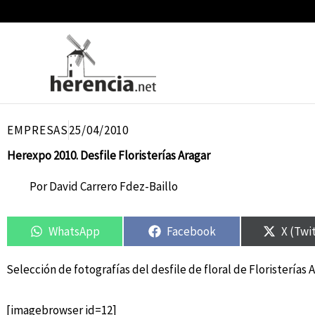
Ir
al
contenido
EMPRESAS
25/04/2010
Herexpo 2010. Desfile Floristerías Aragar
Por
David Carrero Fdez-Baillo
Compartir
Compartir
Compartir
Compartir
Compar
Compar
en
en
en
en
en
en
WhatsApp
Facebook
X (Twi
Selección de fotografías del desfile de floral de Floristerías 
[imagebrowser id=12]