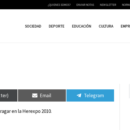
¿QUIENES SOMOS?
ENVIAR NOTAS
NEWSLETTER
NORM
SOCIEDAD
DEPORTE
EDUCACIÓN
CULTURA
EMPR
tir
tir
Compartir
Compartir
Compartir
Compartir
en
en
en
en
tter)
Email
Telegram
Aragar en la Herexpo 2010.