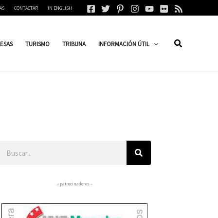
AS
CONTACTAR
IN ENGLISH
ESAS
TURISMO
TRIBUNA
INFORMACIÓN ÚTIL
Buscar
– patrocinadores –