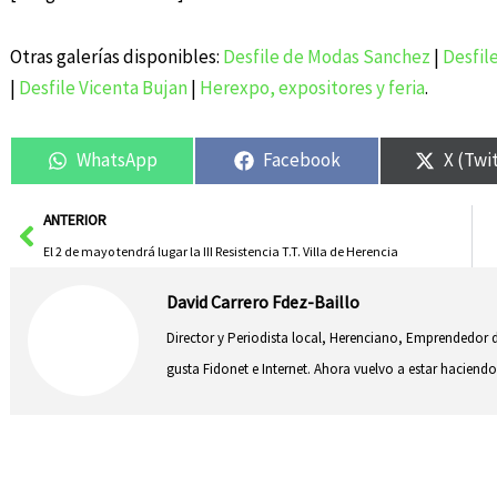
Otras galerías disponibles:
Desfile de Modas Sanchez
|
Desfile
|
Desfile Vicenta Bujan
|
Herexpo, expositores y feria
.
WhatsApp
Facebook
X (Twi
Ant
ANTERIOR
El 2 de mayo tendrá lugar la III Resistencia T.T. Villa de Herencia
David Carrero Fdez-Baillo
Director y Periodista local, Herenciano, Emprendedor d
gusta Fidonet e Internet. Ahora vuelvo a estar hacie