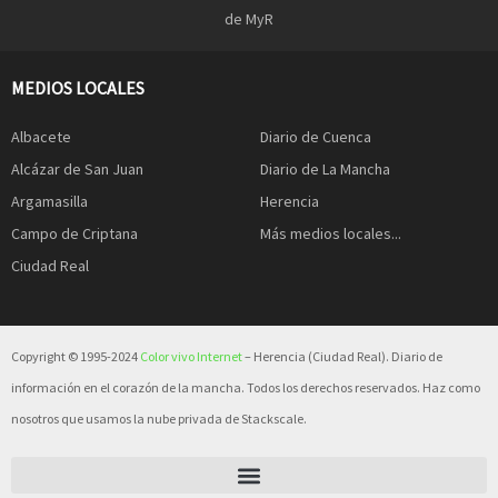
de MyR
MEDIOS LOCALES
Albacete
Diario de Cuenca
Alcázar de San Juan
Diario de La Mancha
Argamasilla
Herencia
Campo de Criptana
Más medios locales...
Ciudad Real
Copyright © 1995-2024
Color vivo Internet
– Herencia (Ciudad Real). Diario de
información en el corazón de la mancha. Todos los derechos reservados. Haz como
nosotros que usamos la nube privada de Stackscale.