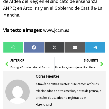
de Aldea del Rey; en el sindicato de enseñanza
ANPE; en Arco Iris y en el Gobierno de Castilla-La
Mancha.
Vía texto e imagen:
www.jccm.es
Compartir
Compartir
Compartir
Compartir
Compa
WhatsApp
Facebook
X
Email
Tele
en
en
en
en
en
(Twitter)
Ant
Sig
ANTERIOR
SIGUIENTE
Ecología Emocional en el Banco del Tiempo de Herencia
Show Park, teatro juvenil en Herencia
Otras Fuentes
A través de "Otras fuentes" publicamos artículos
relacionados de otros medios, notas de prensa, o
artículos de usuarios no registrados en
Herencia.net