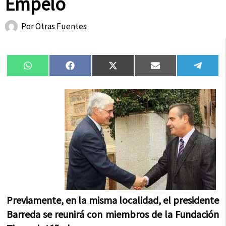
Empelo
Por
Otras Fuentes
Compartir
Compartir
Compartir
Compartir
Compa
WhatsApp
Facebook
X
Email
Tele
en
en
en
en
en
(Twitter)
Previamente, en la misma localidad, el presidente
Barreda se reunirá con miembros de la Fundación