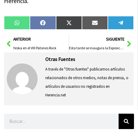
Herencia.
Compartir
Compartir
Compartir
Compartir
Compa
WhatsApp
Facebook
X
Email
Tele
en
en
en
en
en
(Twitter)
Ant
Sig
ANTERIOR
SIGUIENTE
Yeska en el VIII Patones Rock
Esta tarde se inaugura la Exposición de Trabajos Manuales del Programa de Mayores
Otras Fuentes
A través de "Otras fuentes" publicamos artículos
relacionados de otros medios, notas de prensa, o
artículos de usuarios no registrados en
Herencia.net
Buscar