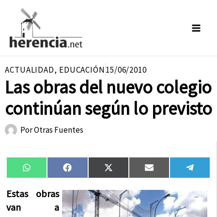
Ir
al
contenido
ACTUALIDAD
,
EDUCACIÓN
15/06/2010
Las obras del nuevo colegio
continúan según lo previsto
Por
Otras Fuentes
Compartir
Compartir
Compartir
Compartir
Compa
WhatsApp
Facebook
X
Email
Tele
en
en
en
en
en
(Twitter)
Estas obras
van a