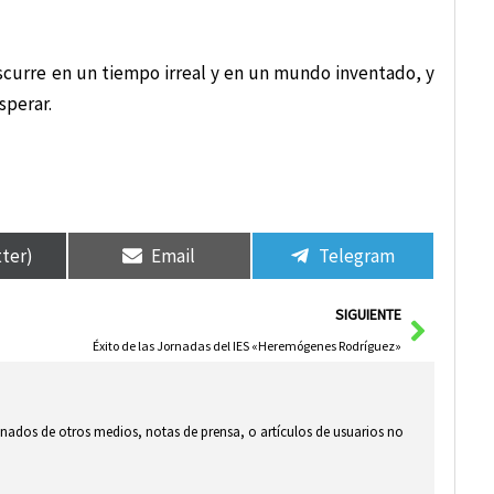
nscurre en un tiempo irreal y en un mundo inventado, y
sperar.
tter)
Email
Telegram
Siguie
SIGUIENTE
Éxito de las Jornadas del IES «Heremógenes Rodríguez»
ionados de otros medios, notas de prensa, o artículos de usuarios no