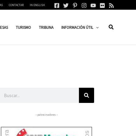
AS
CONTACTAR
IN ENGLISH
ESAS
TURISMO
TRIBUNA
INFORMACIÓN ÚTIL
Buscar
– patrocinadores –