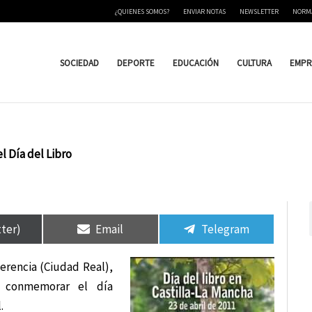
¿QUIENES SOMOS?
ENVIAR NOTAS
NEWSLETTER
NORM
SOCIEDAD
DEPORTE
EDUCACIÓN
CULTURA
EMPR
l Día del Libro
tir
tir
Compartir
Compartir
Compartir
Compartir
en
en
en
en
tter)
Email
Telegram
erencia (Ciudad Real),
 conmemorar el día
.