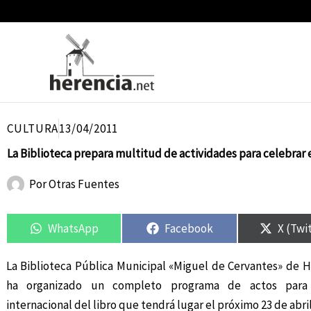
Ir
al
contenido
CULTURA
13/04/2011
La Biblioteca prepara multitud de actividades para celebrar e
Por
Otras Fuentes
Compartir
Compartir
Compartir
Compartir
Compar
Compar
en
en
en
en
en
en
WhatsApp
Facebook
X (Twi
La Biblioteca Pública Municipal «Miguel de Cervantes» de H
ha organizado un completo programa de actos para
internacional del libro que tendrá lugar el próximo 23 de abril