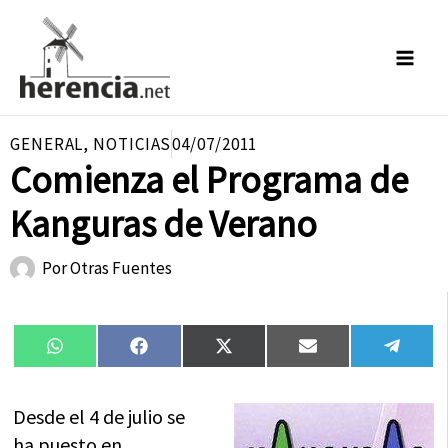
Ir
al
contenido
GENERAL
,
NOTICIAS
04/07/2011
Comienza el Programa de
Kanguras de Verano
Por
Otras Fuentes
Compartir
Compartir
Compartir
Compartir
Compa
WhatsApp
Facebook
X
Email
Tele
en
en
en
en
en
(Twitter)
Desde el 4 de julio se
ha puesto en