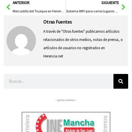
Ant
Sig
ANTERIOR
SIGUIENTE
Mercadillo del Trueque en Herencia
Sistema WIFI para varios lugares públicos de Herencia
Otras Fuentes
A través de "Otras fuentes" publicamos artículos
relacionados de otros medios, notas de prensa, o
artículos de usuarios no registrados en
Herencia.net
Buscar
– patrocinadores –