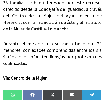
38 familias se han interesado por este recurso,
ofrecido desde la Concejalía de Igualdad, a través
del Centro de la Mujer del Ayuntamiento de
Herencia, con la financiación de éste y el Instituto
de la Mujer de Castilla-La Mancha.
Durante el mes de julio se van a beneficiar 29
menores, con edades comprendidas entre los 3 a
9 años, que serán atendidos/as por profesionales
cualificadas.
Vía: Centro de la Mujer.
Compartir
Compartir
Compartir
Compartir
Compa
WhatsApp
Facebook
X
Email
Tele
en
en
en
en
en
(Twitter)