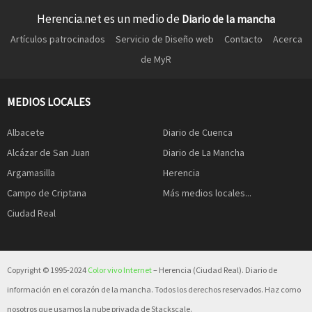
Herencia.net es un medio de
Diario de la mancha
Artículos patrocinados
Servicio de Diseño web
Contacto
Acerca
de MyR
MEDIOS LOCALES
Albacete
Diario de Cuenca
Alcázar de San Juan
Diario de La Mancha
Argamasilla
Herencia
Campo de Criptana
Más medios locales...
Ciudad Real
Copyright © 1995-2024
Color vivo Internet
– Herencia (Ciudad Real). Diario de
información en el corazón de la mancha. Todos los derechos reservados. Haz como
nosotros que usamos la nube privada de Stackscale.