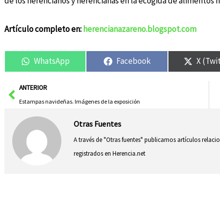
de los herencianos y herencianas en la ecogida de alimentos 
Artículo completo en:
herencianazareno.blogspot.com
WhatsApp
Facebook
X (Twi
Ant
ANTERIOR
Estampas navideñas. Imágenes de la exposición
Otras Fuentes
A través de "Otras fuentes" publicamos artículos relac
registrados en Herencia.net