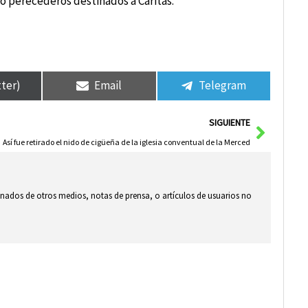
no perecederos destinados a Cáritas.
tter)
Email
Telegram
Siguie
SIGUIENTE
Así fue retirado el nido de cigüeña de la iglesia conventual de la Merced
ionados de otros medios, notas de prensa, o artículos de usuarios no