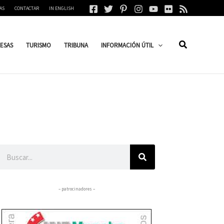
AS
CONTACTAR
IN ENGLISH
ESAS
TURISMO
TRIBUNA
INFORMACIÓN ÚTIL
Buscar
– patrocinadores –