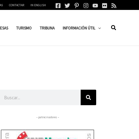
AS
CONTACTAR
IN ENGLISH
ESAS
TURISMO
TRIBUNA
INFORMACIÓN ÚTIL
Buscar
– patrocinadores –