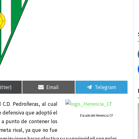
rtir
rtir
Compartir
Compartir
Compartir
Compartir
en
en
en
en
itter)
Email
Telegram
 C.D. Pedroñeras, al cual
e defensiva que adoptó el
Escudo del Herencia CF
o a punto de contener los
meta rival, ya que no fue
onsiguieron hacer efectiva su superioridad con goles.