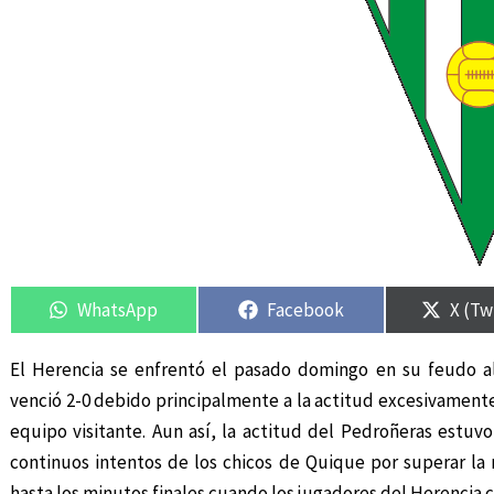
Compartir
Compartir
Compartir
Compartir
Compa
Compa
en
en
en
en
en
en
WhatsApp
Facebook
X (Tw
El Herencia se enfrentó el pasado domingo en su feudo al
venció 2-0 debido principalmente a la actitud excesivament
equipo visitante. Aun así, la actitud del Pedroñeras estuv
continuos intentos de los chicos de Quique por superar la 
hasta los minutos finales cuando los jugadores del Herencia c