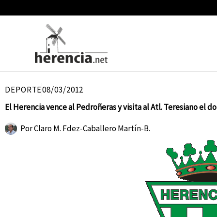
Ir
al
contenido
DEPORTE
08/03/2012
El Herencia vence al Pedroñeras y visita al Atl. Teresiano el 
Por
Claro M. Fdez-Caballero Martín-B.