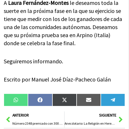
A
Laura Fernández-Montes
le deseamos toda la
suerte en la próxima fase en la que su ejercicio se
tiene que medir con los de los ganadores de cada
una de las comunidades autónomas. Deseamos
que su próxima prueba sea en Arpino (Italia)
donde se celebra la fase final.
Seguiremos informando.
Escrito por Manuel José Díaz-Pacheco Galán
Compartir
Compartir
Compartir
Compartir
Compa
WhatsApp
Facebook
X
Email
Tele
en
en
en
en
en
(Twitter)
Ant
Sig
ANTERIOR
SIGUIENTE
Número 2348 premiado con 300 € en la Feria de Estocaje y Oportunidades
Anecdotario: La Religión en Herencia en el siglo XIX