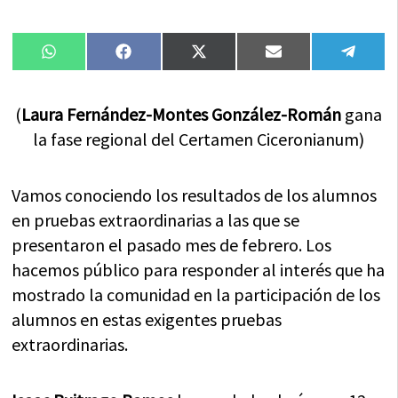
Compartir
Compartir
Compartir
Compartir
Compa
WhatsApp
Facebook
X
Email
Tele
en
en
en
en
en
(Twitter)
(
Laura Fernández-Montes González-Román
gana
la fase regional del Certamen Ciceronianum)
Vamos conociendo los resultados de los alumnos
en pruebas extraordinarias a las que se
presentaron el pasado mes de febrero. Los
hacemos público para responder al interés que ha
mostrado la comunidad en la participación de los
alumnos en estas exigentes pruebas
extraordinarias.