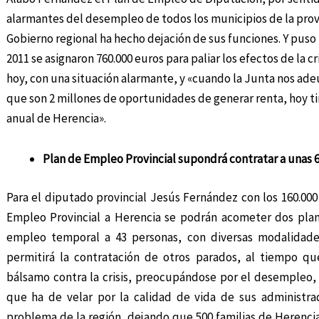
alarmantes del desempleo de todos los municipios de la provin
Gobierno regional ha hecho dejación de sus funciones. Y pus
2011 se asignaron 760.000 euros para paliar los efectos de la c
hoy, con una situación alarmante, y «cuando la Junta nos ade
que son 2 millones de oportunidades de generar renta, hoy t
anual de Herencia».
Plan de Empleo Provincial supondrá contratar a unas 
Para el diputado provincial Jesús Fernández con los 160.000
Empleo Provincial a Herencia se podrán acometer dos plane
empleo temporal a 43 personas, con diversas modalidade
permitirá la contratación de otros parados, al tiempo qu
bálsamo contra la crisis, preocupándose por el desempleo, 
que ha de velar por la calidad de vida de sus administrad
problema de la región, dejando que 500 familias de Herenc