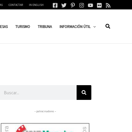
AS
CONTACTAR
IN ENGLISH
ESAS
TURISMO
TRIBUNA
INFORMACIÓN ÚTIL
Buscar
– patrocinadores –