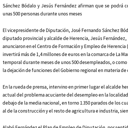
Sánchez Bódalo y Jesús Fernández afirman que se podrá co
unas 500 personas durante unos meses
El vicepresidente de Diputación, José Fernando Sánchez Bóda
diputado provincial y alcalde de Herencia, Jesús Fernández,
anunciaron en el Centro de Formación y Empleo de Herencia 
invertirá más de 1,4 millones de euros en la comarca de La M
temporal durante meses de unos 500 desempleados, o como dij
la dejación de funciones del Gobierno regional en materia d
En la rueda de prensa, intervino en primer lugar el alcalde 
actual del problema acuciante del desempleo en la localida
debajo de la media nacional, en torno 1.350 parados de los cu
al de la construcción y el resto de agricultura e industria, sie
Alabó Fernández el Plan de Empleo de Diputación, por senti