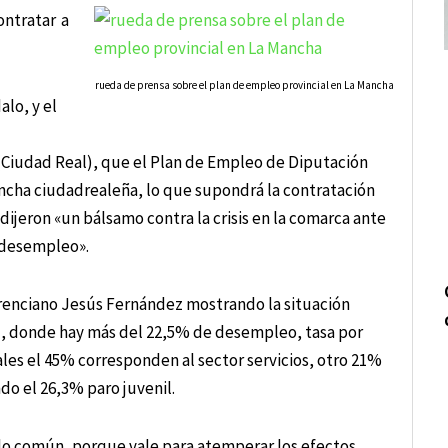
ntratar a
rueda de prensa sobre el plan de empleo provincial en La Mancha
lo, y el
(Ciudad Real), que el Plan de Empleo de Diputación
ancha ciudadrealeña, lo que supondrá la contratación
eron «un bálsamo contra la crisis en la comarca ante
e desempleo».
herenciano Jesús Fernández mostrando la situación
d, donde hay más del 22,5% de desempleo, tasa por
ales el 45% corresponden al sector servicios, otro 21%
ndo el 26,3% paro juvenil.
do común, porque vale para atemperar los efectos