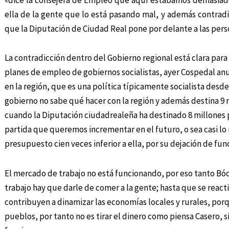
ella de la gente que lo está pasando mal, y además contrad
que la Diputación de Ciudad Real pone por delante a las perso
La contradicción dentro del Gobierno regional está clara pa
planes de empleo de gobiernos socialistas, ayer Cospedal an
en la región, que es una política típicamente socialista des
gobierno no sabe qué hacer con la región y además destina 9 m
cuando la Diputación ciudadrealeña ha destinado 8 millones 
partida que queremos incrementar en el futuro, o sea casi 
presupuesto cien veces inferior a ella, por su dejación de fun
El mercado de trabajo no está funcionando, por eso tanto B
trabajo hay que darle de comer a la gente; hasta que se reac
contribuyen a dinamizar las economías locales y rurales, por
pueblos, por tanto no es tirar el dinero como piensa Casero, s