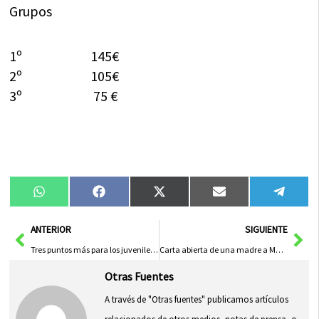
Grupos
1º 145€
2º 105€
3º 75 €
Compartir
Compartir
Compartir
Compartir
Compa
WhatsApp
Facebook
X
Email
Tele
en
en
en
en
en
(Twitter)
Ant
Sig
ANTERIOR
SIGUIENTE
Tres puntos más para los juveniles del Herencia
Carta abierta de una madre a María Dolores de Cospedal
Otras Fuentes
A través de "Otras fuentes" publicamos artículos