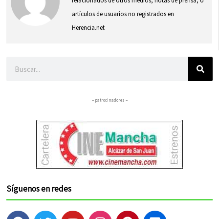
relacionados de otros medios, notas de prensa, o
artículos de usuarios no registrados en
Herencia.net
Buscar
– patrocinadores –
Síguenos en redes
F
T
Y
I
P
F