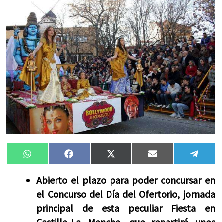
Compartir
Compartir
Compartir
Compartir
Compa
WhatsApp
Facebook
X
Email
Tele
en
en
en
en
en
(Twitter)
Abierto el plazo para poder concursar en
el Concurso del Día del Ofertorio, jornada
principal de esta peculiar Fiesta en
Castilla-La Mancha, que repartirá unos