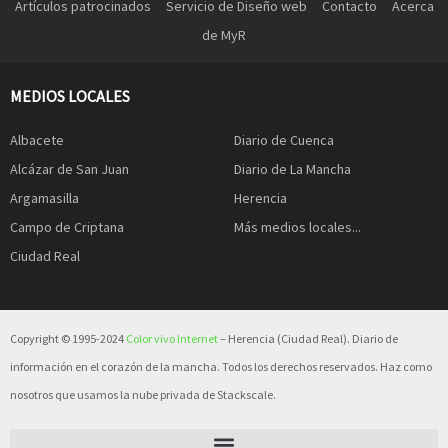
Artículos patrocinados
Servicio de Diseño web
Contacto
Acerca
de MyR
MEDIOS LOCALES
Albacete
Diario de Cuenca
Alcázar de San Juan
Diario de La Mancha
Argamasilla
Herencia
Campo de Criptana
Más medios locales...
Ciudad Real
Copyright © 1995-2024
Color vivo Internet
– Herencia (Ciudad Real). Diario de
información en el corazón de la mancha. Todos los derechos reservados. Haz como
nosotros que usamos la nube privada de Stackscale.