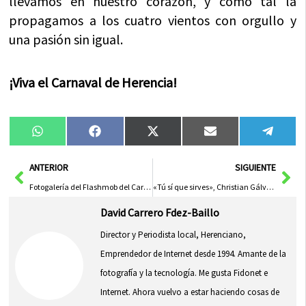
llevamos en nuestro corazón, y como tal la
propagamos a los cuatro vientos con orgullo y
una pasión sin igual.
¡Viva el Carnaval de Herencia!
Compartir
Compartir
Compartir
Compartir
Compa
WhatsApp
Facebook
X
Email
Tele
en
en
en
en
en
(Twitter)
Ant
Sig
ANTERIOR
SIGUIENTE
Fotogalería del Flashmob del Carnaval 2013
«Tú sí que sirves», Christian Gálvez en una espectacular noche de pregón de Carnaval
David Carrero Fdez-Baillo
Director y Periodista local, Herenciano,
Emprendedor de Internet desde 1994. Amante de la
fotografía y la tecnología. Me gusta Fidonet e
Internet. Ahora vuelvo a estar haciendo cosas de