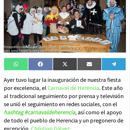
Compartir
Compartir
Compartir
Compartir
Compa
WhatsApp
Facebook
X
Email
Tele
en
en
en
en
en
(Twitter)
Ayer tuvo lugar la inauguración de nuestra fiesta
por excelencia, el
Carnaval de Herencia
. Este año
al tradicional seguimiento por prensa y televisión
se unió el seguimiento en redes sociales, con el
hashtag
#
carnavaldeherencia
, así como el apoyo
de todo el pueblo de Herencia y un pregonero de
excepción,
Christian
Gálvez
.