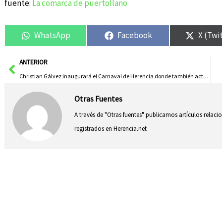
fuente:
La comarca de puertollano
WhatsApp
Facebook
X (Twi
Ant
ANTERIOR
Christian Gálvez inaugurará el Carnaval de Herencia donde también actuará Juan «D»
Otras Fuentes
A través de "Otras fuentes" publicamos artículos relac
registrados en Herencia.net