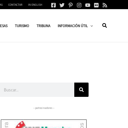
AS
CONTACTAR
IN ENGLISH
ESAS
TURISMO
TRIBUNA
INFORMACIÓN ÚTIL
Buscar
– patrocinadores –