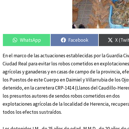
Compartir
Compartir
Compartir
Compartir
Compar
Compar
en
en
en
en
en
en
WhatsApp
Facebook
X (Twi
En el marco de las actuaciones establecidas por la Guardia Civ
Ciudad Real para evitar los robos cometidos en explotacione
agrícolas y ganaderas y en casas de campo de la provincia, ef
los Puestos de este Cuerpo en Daimiel y Villarrubia de los Ojo
detenido, en la carretera CRP-1414 (Llanos del Caudillo-Heren
los presuntos autores de sendos robos cometidos en dos
explotaciones agrícolas de la localidad de Herencia, recupe
todos los efectos sustraídos.
Los detenidos I.M., de 25 años de edad, M.M.D., de 20 años de 