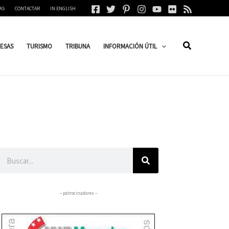
AS
CONTACTAR
IN ENGLISH
ESAS
TURISMO
TRIBUNA
INFORMACIÓN ÚTIL
Buscar
– patrocinadores –