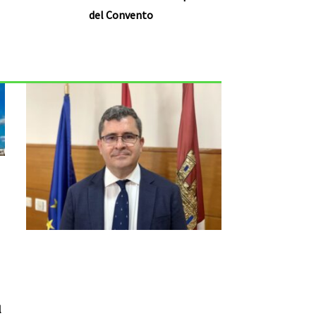
del Convento
l