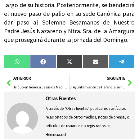
largo de su historia. Posteriormente, se bendecirá
el nuevo paso de palio en su sede Canónica para
dar paso al Solemne Besamanos de Nuestro
Padre Jesús Nazareno y Ntra. Sra. de la Amargura
que proseguirá durante la jornada del Domingo.
Compartir
Compartir
Compartir
Compartir
Compa
WhatsApp
Facebook
X
Email
Tele
en
en
en
en
en
(Twitter)
Ant
Sig
ANTERIOR
SIGUIENTE
Triduo en honor a Jesús de Medinaceli
El Ayuntamiento de Herencia se reune con la Asociación de Autónomos ATA de Castilla-La Mancha
Otras Fuentes
A través de "Otras fuentes" publicamos artículos
relacionados de otros medios, notas de prensa, o
artículos de usuarios no registrados en
Herencia.net