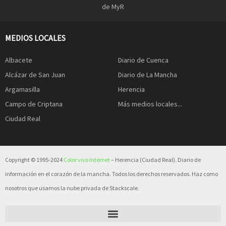
de MyR
MEDIOS LOCALES
Albacete
Diario de Cuenca
Alcázar de San Juan
Diario de La Mancha
Argamasilla
Herencia
Campo de Criptana
Más medios locales...
Ciudad Real
Copyright © 1995-2024
Color vivo Internet
– Herencia (Ciudad Real). Diario de
información en el corazón de la mancha. Todos los derechos reservados. Haz como
nosotros que usamos la nube privada de Stackscale.