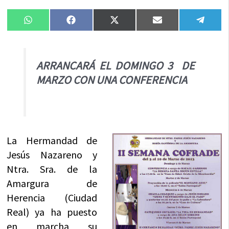
Compartir
Compartir
Compartir
Compartir
Compa
WhatsApp
Facebook
X
Email
Tele
en
en
en
en
en
(Twitter)
ARRANCARÁ EL DOMINGO 3 DE
MARZO CON UNA CONFERENCIA
La Hermandad de
Jesús Nazareno y
Ntra. Sra. de la
Amargura de
Herencia (Ciudad
Real) ya ha puesto
en marcha su