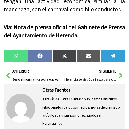
tengan una actividad económica similar a la
manchega, con el carnaval como hilo conductor.
Vía: Nota de prensa oficial del Gabinete de Prensa
del Ayuntamiento de Herencia.
Compartir
Compartir
Compartir
Compartir
Compa
WhatsApp
Facebook
X
Email
Tele
en
en
en
en
en
(Twitter)
Ant
Sig
ANTERIOR
SIGUIENTE
Sesión informativa sobre el programa de acogida Vacaciones en Paz
Herencia se vistió de fiesta para celebrar el Corpus Christi
Otras Fuentes
A través de "Otras fuentes" publicamos artículos
relacionados de otros medios, notas de prensa, o
artículos de usuarios no registrados en
Herencia.net