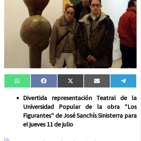
Compartir
Compartir
Compartir
Compartir
Compa
WhatsApp
Facebook
X
Email
Tele
en
en
en
en
en
(Twitter)
Divertida representación Teatral de la
Universidad Popular de la obra “Los
Figurantes” de José Sanchís Sinisterra para
el jueves 11 de julio