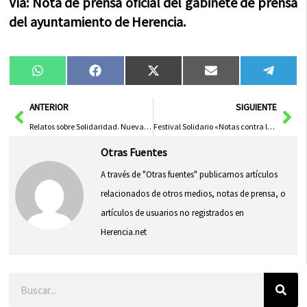
Vía: Nota de prensa oficial del gabinete de prensa
del ayuntamiento de Herencia.
Compartir
Compartir
Compartir
Compartir
Compa
WhatsApp
Facebook
X
Email
Tele
en
en
en
en
en
(Twitter)
Ant
Sig
ANTERIOR
SIGUIENTE
Relatos sobre Solidaridad. Nueva propuesta para el jueves 4 de julio.
Festival Solidario «Notas contra la pobreza»
Otras Fuentes
A través de "Otras fuentes" publicamos artículos
relacionados de otros medios, notas de prensa, o
artículos de usuarios no registrados en
Herencia.net
Buscar