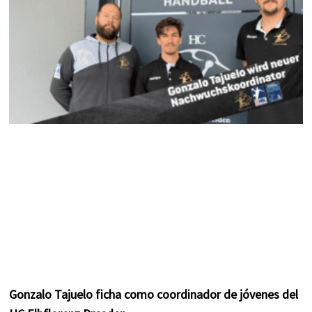
m
t
Gonzalo Tajuelo ficha como coordinador de jóvenes del