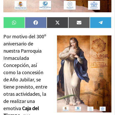
Compartir
Compartir
Compartir
Compartir
Compa
WhatsApp
Facebook
X
Email
Tele
en
en
en
en
en
(Twitter)
Por motivo del 300º
aniversario de
nuestra Parroquia
Inmaculada
Concepción, así
como la concesión
de Año Jubilar, se
tiene previsto, entre
otras actividades, la
de realizar una
emotiva
Caja del