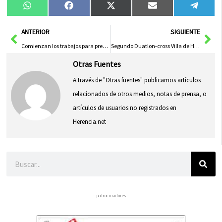
Compartir
Compartir
Compartir
Compartir
Compa
WhatsApp
Facebook
X
Email
Tele
en
en
en
en
en
(Twitter)
Ant
Sig
ANTERIOR
SIGUIENTE
Comienzan los trabajos para preparar la reintroducción del lince ibérico en los Montes de Toledo
Segundo Duatlon-cross Villa de Herencia 2014
Otras Fuentes
A través de "Otras fuentes" publicamos artículos
relacionados de otros medios, notas de prensa, o
artículos de usuarios no registrados en
Herencia.net
Buscar
– patrocinadores –