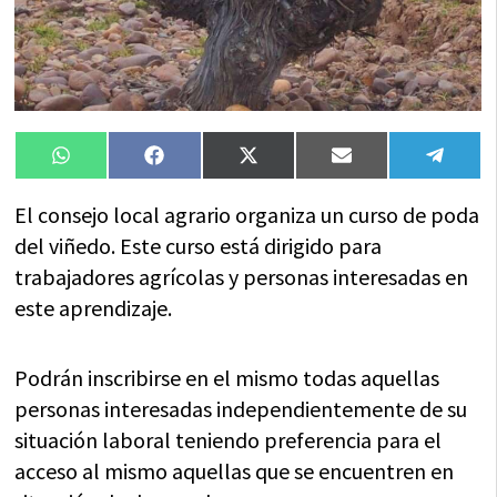
Compartir
Compartir
Compartir
Compartir
Compa
WhatsApp
Facebook
X
Email
Tele
en
en
en
en
en
(Twitter)
El consejo local agrario organiza un curso de poda
del viñedo. Este curso está dirigido para
trabajadores agrícolas y personas interesadas en
este aprendizaje.
Podrán inscribirse en el mismo todas aquellas
personas interesadas independientemente de su
situación laboral teniendo preferencia para el
acceso al mismo aquellas que se encuentren en