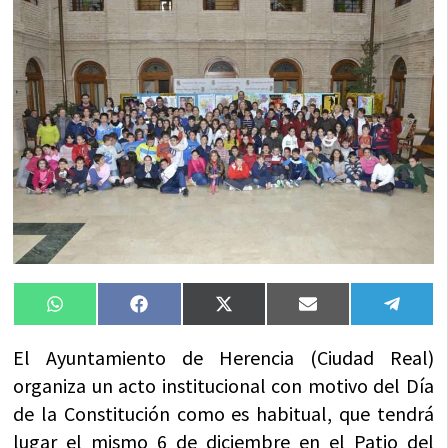
Compartir
Compartir
Compartir
Compartir
Compa
WhatsApp
Facebook
X
Email
Tele
en
en
en
en
en
(Twitter)
El Ayuntamiento de Herencia (Ciudad Real)
organiza un acto institucional con motivo del Día
de la Constitución como es habitual, que tendrá
lugar el mismo 6 de diciembre en el Patio del