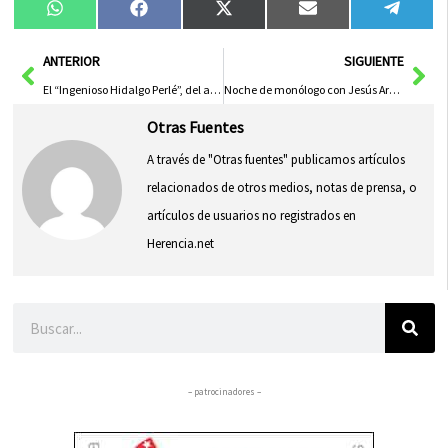
Compartir
Compartir
Compartir
Compartir
Compa
WhatsApp
Facebook
X
Email
Tele
en
en
en
en
en
(Twitter)
Ant
Sig
ANTERIOR
SIGUIENTE
El “Ingenioso Hidalgo Perlé”, del alicantino Jesús Llopis Gilabert, anunciará el Carnaval de Herencia 2015
Noche de monólogo con Jesús Arenas en disco-pub 7 Vidas
Otras Fuentes
A través de "Otras fuentes" publicamos artículos
relacionados de otros medios, notas de prensa, o
artículos de usuarios no registrados en
Herencia.net
Buscar
– patrocinadores –