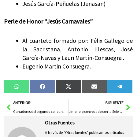
Jesús García-Peñuelas (Jenasan)
Perle de Honor “Jesús Carnavales”
Al cuarteto formado por: Félix Gallego de
la Sacristana, Antonio Illescas, José
García-Navas y Lauri Martín-Consuegra .
Eugenio Martin Consuegra.
Compartir
Compartir
Compartir
Compartir
Compa
WhatsApp
Facebook
X
Email
Tele
en
en
en
en
en
(Twitter)
Ant
Sig
ANTERIOR
SIGUIENTE
Ganadores del segundo concurso de vinos tradicionales y derivados de Herencia
Limonero convocado con la Selección Nacional
Otras Fuentes
A través de "Otras fuentes" publicamos artículos