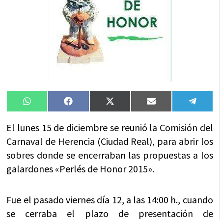
Compartir
Compartir
Compartir
Compartir
Compa
WhatsApp
Facebook
X
Email
Tele
en
en
en
en
en
(Twitter)
El lunes 15 de diciembre se reunió la Comisión del
Carnaval de Herencia (Ciudad Real), para abrir los
sobres donde se encerraban las propuestas a los
galardones «Perlés de Honor 2015».
Fue el pasado viernes día 12, a las 14:00 h., cuando
se cerraba el plazo de presentación de