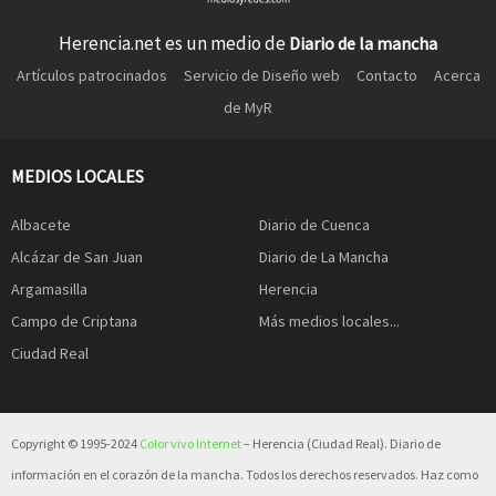
Herencia.net es un medio de
Diario de la mancha
Artículos patrocinados
Servicio de Diseño web
Contacto
Acerca
de MyR
MEDIOS LOCALES
Albacete
Diario de Cuenca
Alcázar de San Juan
Diario de La Mancha
Argamasilla
Herencia
Campo de Criptana
Más medios locales...
Ciudad Real
Copyright © 1995-2024
Color vivo Internet
– Herencia (Ciudad Real). Diario de
información en el corazón de la mancha. Todos los derechos reservados. Haz como