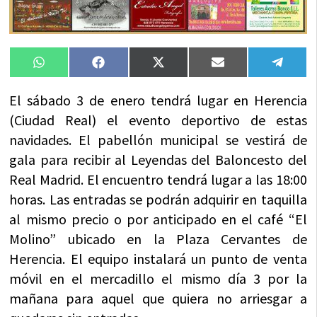
Compartir
Compartir
Compartir
Compartir
Compa
WhatsApp
Facebook
X
Email
Tele
en
en
en
en
en
(Twitter)
El sábado 3 de enero tendrá lugar en Herencia
(Ciudad Real) el evento deportivo de estas
navidades. El pabellón municipal se vestirá de
gala para recibir al Leyendas del Baloncesto del
Real Madrid. El encuentro tendrá lugar a las 18:00
horas. Las entradas se podrán adquirir en taquilla
al mismo precio o por anticipado en el café “El
Molino” ubicado en la Plaza Cervantes de
Herencia. El equipo instalará un punto de venta
móvil en el mercadillo el mismo día 3 por la
mañana para aquel que quiera no arriesgar a