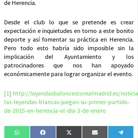
de Herencia.
Desde el club lo que se pretende es crear
expectación e inquietudes en torno a este bonito
deporte y así fomentar su práctica en Herencia.
Pero todo esto habría sido imposible sin la
implicación del Ayuntamiento y los
patrocinadores que nos han apoyado
económicamente para lograr organizar el evento.
[1]
http://leyendasbaloncestorealmadrid.es/noticia
las-leyendas-blancas-juegan-su-primer-partido-
de-2015-en-herencia-el-dia-3-de-enero
Compartir
Compartir
Compartir
Compartir
Compa
WhatsApp
Facebook
X
Email
Tele