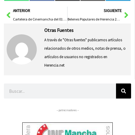
en
en
en
en
en
(Twitter)
Ant
Sig
ANTERIOR
SIGUIENTE
Cartelera de Cinemancha del 01 al 08 de Enero
Belenes Populares de Herencia 2014
Otras Fuentes
A través de "Otras fuentes" publicamos artículos
relacionados de otros medios, notas de prensa, o
artículos de usuarios no registrados en
Herencia.net
Buscar
– patrocinadores –