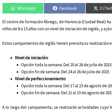
Compartir
Compartir
Compartir
Compartir
Compar
Compar
en
en
en
en
en
en
WhatsApp
Facebook
X (Twi
El centro de formación Ábrego, de Herencia (Ciudad Real) h
niños de 8 a 13 años con un nivel de iniciación de inglés, y a j
Estos campamentos de inglés tienen prevista su realización en
Nivel de iniciación:
Opción toda la semana: Del 20 al 26 de julio de 2015
Opción fin de semana: Del 24 al 26 de julio de 2015.
Nivel de perfeccionamiento:
Opción toda la semana: Del 17 al 23 de agosto de 20
Opción fin de semana: Del 21 al 23 de agosto de 201
A lo largo del campamento, se realizarán actividades cuyo h