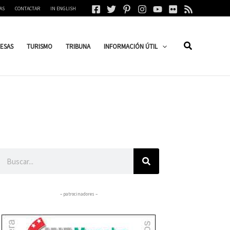
AS
CONTACTAR
IN ENGLISH
ESAS
TURISMO
TRIBUNA
INFORMACIÓN ÚTIL
Buscar
– patrocinadores –