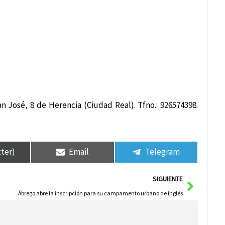
n José, 8 de Herencia (Ciudad Real). Tfno.: 926574398.
tter)
Email
Telegram
Siguie
SIGUIENTE
Ábrego abre la inscripción para su campamento urbano de inglés