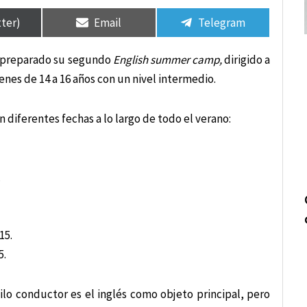
tir
tir
Compartir
Compartir
Compartir
Compartir
en
en
en
en
tter)
Email
Telegram
a preparado su segundo
English summer camp,
dirigido a
óvenes de 14 a 16 años con un nivel intermedio.
 diferentes fechas a lo largo de todo el verano:
.
15.
5.
ilo conductor es el inglés como objeto principal, pero