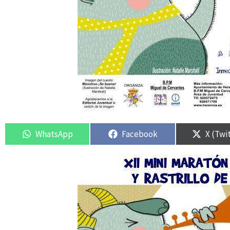
Compartir
Compartir
Compartir
Compartir
Compar
Compar
en
en
en
en
en
en
WhatsApp
Facebook
X (Twi