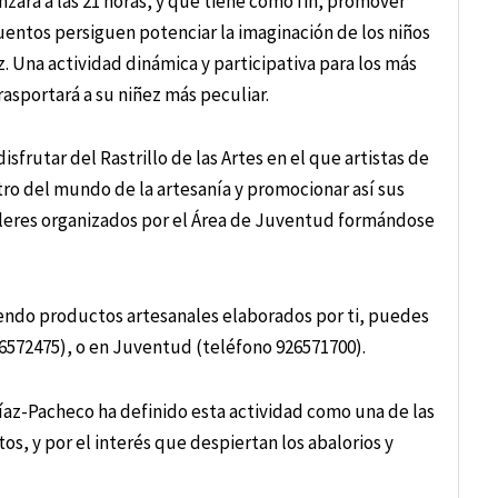
zará a las 21 horas, y que tiene como fin, promover
acuentos persiguen potenciar la imaginación de los niños
. Una actividad dinámica y participativa para los más
asportará a su niñez más peculiar.
sfrutar del Rastrillo de las Artes en el que artistas de
tro del mundo de la artesanía y promocionar así sus
lleres organizados por el Área de Juventud formándose
iendo productos artesanales elaborados por ti, puedes
6572475), o en Juventud (teléfono 926571700).
íaz-Pacheco ha definido esta actividad como una de las
s, y por el interés que despiertan los abalorios y