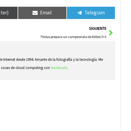
tter)
Email
Telegram
Siguie
SIGUIENTE
7Vidas prepara un campeonato de fútbol 3×3
e Internet desde 1994. Amante de la fotografía y la tecnología. Me
ndo cosas de cloud computing con
stackscale
.