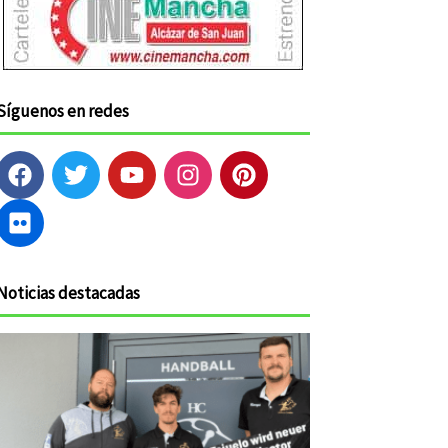
Síguenos en redes
F
F
T
Y
I
P
a
l
w
o
n
i
c
i
i
u
s
n
e
c
t
t
t
t
b
k
t
u
a
e
o
r
e
b
g
r
Noticias destacadas
o
r
e
r
e
k
a
s
m
t