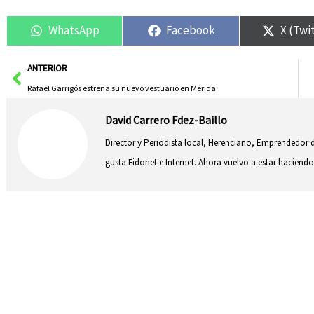
WhatsApp
Facebook
X (Twi
Ant
ANTERIOR
Rafael Garrigós estrena su nuevo vestuario en Mérida
David Carrero Fdez-Baillo
Director y Periodista local, Herenciano, Emprendedor d
gusta Fidonet e Internet. Ahora vuelvo a estar hacie