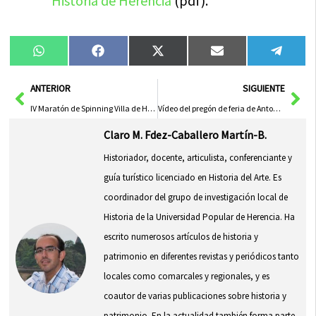
Historia de Herencia
(pdf).
Compartir
Compartir
Compartir
Compartir
Compa
WhatsApp
Facebook
X
Email
Tele
en
en
en
en
en
(Twitter)
Ant
Sig
ANTERIOR
SIGUIENTE
IV Maratón de Spinning Villa de Herencia
Vídeo del pregón de feria de Antonio Martín-Viveros
Claro M. Fdez-Caballero Martín-B.
Historiador, docente, articulista, conferenciante y
guía turístico licenciado en Historia del Arte. Es
coordinador del grupo de investigación local de
Historia de la Universidad Popular de Herencia. Ha
escrito numerosos artículos de historia y
patrimonio en diferentes revistas y periódicos tanto
locales como comarcales y regionales, y es
coautor de varias publicaciones sobre historia y
patrimonio. En la actualidad también forma parte