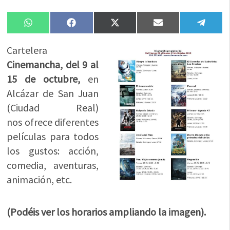
Compartir
Compartir
Compartir
Compartir
Compa
WhatsApp
Facebook
X
Email
Tele
en
en
en
en
en
(Twitter)
Cartelera
Cinemancha, del 9 al
15 de octubre,
en
Alcázar de San Juan
(Ciudad Real)
nos ofrece diferentes
películas para todos
los gustos: acción,
comedia, aventuras,
animación, etc.
(Podéis ver los horarios ampliando la imagen).