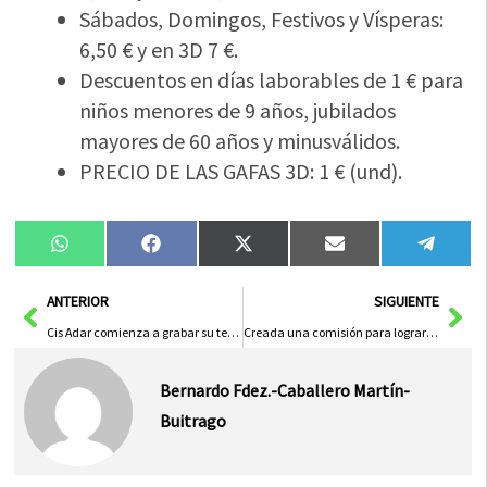
Sábados, Domingos, Festivos y Vísperas:
6,50 € y en 3D 7 €.
Descuentos en días laborables de 1 € para
niños menores de 9 años, jubilados
mayores de 60 años y minusválidos.
PRECIO DE LAS GAFAS 3D: 1 € (und).
Compartir
Compartir
Compartir
Compartir
Compa
WhatsApp
Facebook
X
Email
Tele
en
en
en
en
en
(Twitter)
Ant
Sig
ANTERIOR
SIGUIENTE
Cis Adar comienza a grabar su tercer disco
Creada una comisión para lograr la Coronación Pontifica de la Virgen de las Mercedes
Bernardo Fdez.-Caballero Martín-
Buitrago