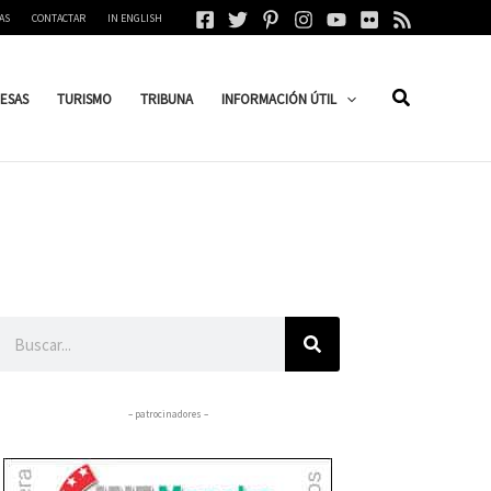
AS
CONTACTAR
IN ENGLISH
ESAS
TURISMO
TRIBUNA
INFORMACIÓN ÚTIL
Buscar
– patrocinadores –