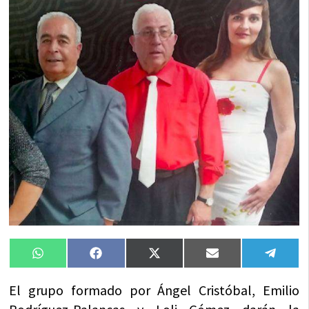
Compartir
Compartir
Compartir
Compartir
Compa
WhatsApp
Facebook
X
Email
Tele
en
en
en
en
en
(Twitter)
El grupo formado por Ángel Cristóbal, Emilio