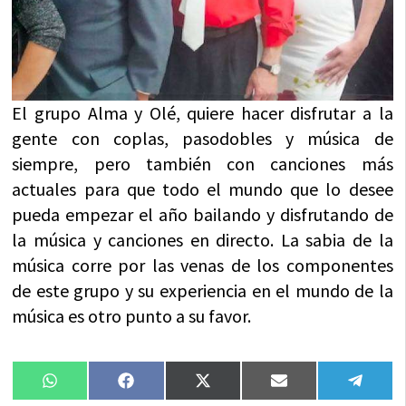
El grupo Alma y Olé, quiere hacer disfrutar a la
gente con coplas, pasodobles y música de
siempre, pero también con canciones más
actuales para que todo el mundo que lo desee
pueda empezar el año bailando y disfrutando de
la música y canciones en directo. La sabia de la
música corre por las venas de los componentes
de este grupo y su experiencia en el mundo de la
música es otro punto a su favor.
Compartir
Compartir
Compartir
Compartir
Compa
WhatsApp
Facebook
X
Email
Tele