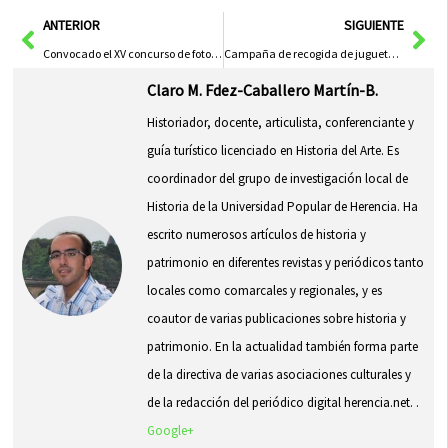
en
en
en
en
en
(Twitter)
Ant
Sig
ANTERIOR
SIGUIENTE
Convocado el XV concurso de fotografía regional San Antón 2016
Campaña de recogida de juguetes y visita de los Reyes Magos en la ermita de San Bartolomé
Claro M. Fdez-Caballero Martín-B.
Historiador, docente, articulista, conferenciante y
guía turístico licenciado en Historia del Arte. Es
coordinador del grupo de investigación local de
Historia de la Universidad Popular de Herencia. Ha
escrito numerosos artículos de historia y
patrimonio en diferentes revistas y periódicos tanto
locales como comarcales y regionales, y es
coautor de varias publicaciones sobre historia y
patrimonio. En la actualidad también forma parte
de la directiva de varias asociaciones culturales y
de la redacción del periódico digital herencia.net. .
Google+